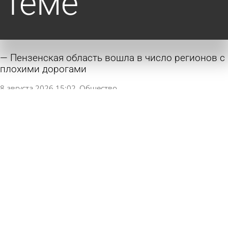
теме
Пензенская область вошла в число регионов с
плохими дорогами
8 августа 2026 15:02
Общество
Тротуар у остановки «Пенза-I» остался
разбитым
8 августа 2026 14:07
Глас народа
Врач предупредила о приводящей к гниению
кожи летом привычке