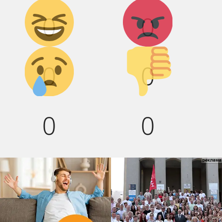
Дикий
Агрессия!
0
0
смех!
Грусть :(
Палец
0
0
вниз!
0
0