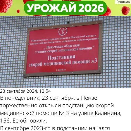
Общество
Общество
В Пензе обновили подстанцию
В Пензе обновили подстанцию
скорой медицинской помощи № 3
скорой медицинской помощи № 3
Другие
Погода и
новости по
курсы валют
теме
в Пензе
23 сентября 2024, 12:54
В понедельник, 23 сентября, в Пензе
торжественно открыли подстанцию скорой
медицинской помощи № 3 на улице Калинина,
156. Ее обновили.
В сентябре 2023-го в подстанции начался