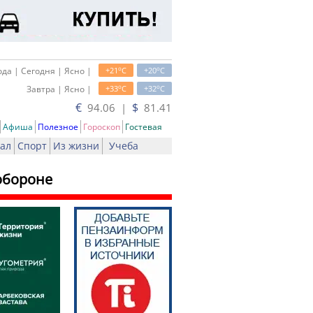
o
o
да | Сегодня | Ясно |
+21
C
+20
C
o
o
Завтра | Ясно |
+33
C
+32
C
€
$
94.06 |
81.41
Афиша
Полезное
Гороскоп
Гостевая
ал
Спорт
Из жизни
Учеба
обороне
чать