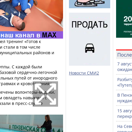
шел тренинг «Готов к
 стали в том числе
 муниципальных районов и
После
7 авгу
уппы. С каждой были
ожидаю
базовой сердечно-легочной
Новости СМИ2
льных путей от инородного
Разбит
травмах и кровотечениях.
«Путеп
лечены волонтеры-медики,
В Пенз
м овладеть навыками с
нужда
азали в пресс-службе
15 авг
перекр
На Сев
горячу