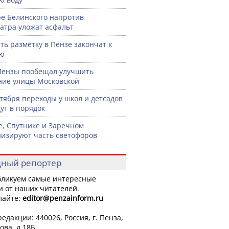
ре Белинского напротив
атра уложат асфальт
ть разметку в Пензе закончат к
рю
Пензы пообещал улучшить
ние улицы Московской
нтября переходы у школ и детсадов
ут в порядок
е, Спутнике и Заречном
изируют часть светофоров
ный репортер
ликуем самые интересные
и от наших читателей.
лайте:
editor
@penzainform.ru
едакции: 440026, Россия, г. Пенза,
ова, д.18Б.