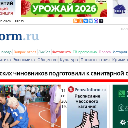
вг 2026
|
00:35
Пого
 народа
Вопрос-ответ
Ликбез
Фотолента
ТВ-программа
Пресса
История
итика
Экономика
Общество
Культура
Происшествия
Кримин
ских чиновников подготовили к санитарной 
11
Пе
сентября
2024,
19:42