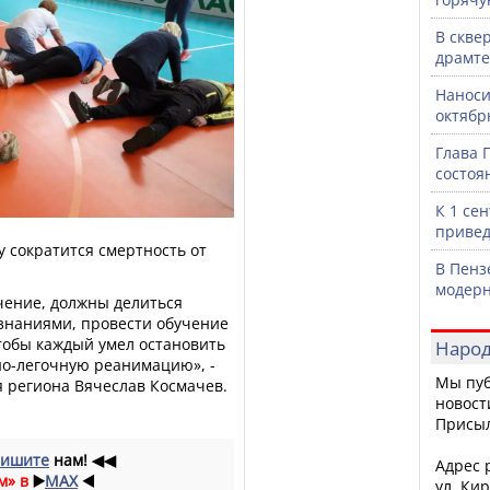
В скве
драмте
Наноси
октяб
Глава 
состоя
К 1 се
привед
у сократится смертность от
В Пенз
модерн
учение, должны делиться
знаниями, провести обучение
тобы каждый умел остановить
Народ
но-легочную реанимацию», -
Мы пуб
 региона Вячеслав Космачев.
новост
Присы
ишите
нам!
◀◀
Адрес р
м» в
▶️
MAX
◀️
ул. Кир