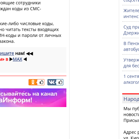
тоящие сотрудники
аждан коды из СМС-
Жителе
интен
кие-либо числовые коды,
Суд пр
но читать тексты входящих
Дзержи
ИН-коды и пароли от личных
закона.
В Пенз
автобу
ишите
нам!
◀◀
м» в
▶️
MAX
◀️
Утверж
для бе
1 сент
алкого
Народ
Мы пуб
новост
Присы
Адрес р
ул. Кир