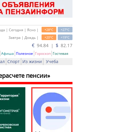
o
o
да | Сегодня | Ясно |
+28
C
+27
C
o
o
Завтра | Дождь |
+20
C
+19
C
€
$
94.84 |
82.17
Афиша
Полезное
Гороскоп
Гостевая
ал
Спорт
Из жизни
Учеба
ерасчете пенсии»
ь