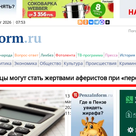
вг 2026
|
07:53
Пого
 народа
Вопрос-ответ
Ликбез
Фотолента
ТВ-программа
Пресса
История
итика
Экономика
Общество
Культура
Происшествия
Кримин
цы могут стать жертвами аферистов при «пер
13
Печат
мая
2024,
11:42