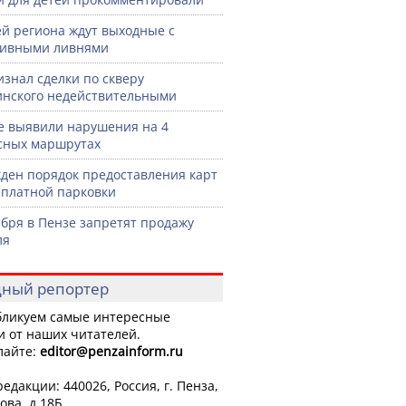
й региона ждут выходные с
сивными ливнями
изнал сделки по скверу
нского недействительными
е выявили нарушения на 4
сных маршрутах
ден порядок предоставления карт
сплатной парковки
ября в Пензе запретят продажу
ля
ный репортер
ликуем самые интересные
и от наших читателей.
лайте:
editor
@penzainform.ru
едакции: 440026, Россия, г. Пенза,
ова, д.18Б.