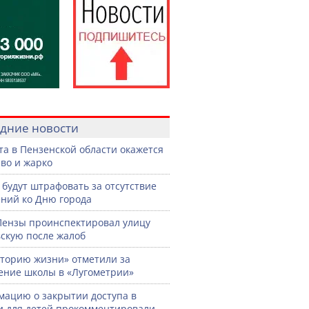
дние новости
ста в Пензенской области окажется
во и жарко
 будут штрафовать за отсутствие
ний ко Дню города
Пензы проинспектировал улицу
скую после жалоб
торию жизни» отметили за
ение школы в «Лугометрии»
ацию о закрытии доступа в
и для детей прокомментировали