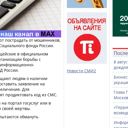
ют пострадать от мошенников,
оциального фонда России.
После
ицейские в официальном
рганизации борьбы с
8 авгу
 информационно-
дождли
Д России.
Новости СМИ2
Бизнес
бщают людям о наличии
украше
оставить заявление на
величения. Для
Глава 
ят продиктовать код из СМС.
Москов
 на портал госуслуг или в
«Терри
и своей жертвы.
возвед
пытаются обмануть
Информ
соцсет