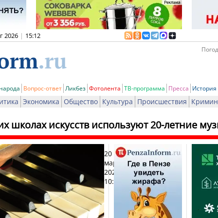
вг 2026
|
15:12
Погод
 народа
Вопрос-ответ
Ликбез
Фотолента
ТВ-программа
Пресса
История
итика
Экономика
Общество
Культура
Происшествия
Кримин
ких школах искусств используют 20-летние м
20
Печат
марта
2024,
10:41