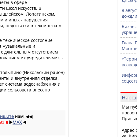
четы в сфере
и школ искусств. В
8 авгу
ышлейском, Лопатинском,
дождли
м и иных - нарушения
и, недостатки в техническом
Бизнес
украше
е техническое состояние
Глава 
я музыкальные и
Москов
 с длительным отсутствием
ованием их учредителями», -
«Терри
возвед
 Столыпино (Никольский район)
Информ
нты и внутренняя отделка,
соцсет
ет система водоснабжения и
ции сельсовета внесено
Народ
Мы пуб
новост
ишите
нам!
◀◀
Присы
м» в
▶️
MAX
◀️
Адрес р
ул. Кир