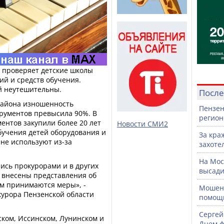
а проверяет детские школы
ий и средств обучения.
й неутешительны.
После
 района изношенность
Пензен
рументов превысила 90%. В
регион
ентов закупили более 20 лет
Новости СМИ2
обучения детей оборудования и
За кра
 не используют из-за
захоте
На Мос
сь прокурорами и в других
высади
к внесены представления об
м принимаются меры», -
Мошенн
урора Пензенской области
помощ
Сергей
ском, Иссинском, Лунинском и
Днем ф