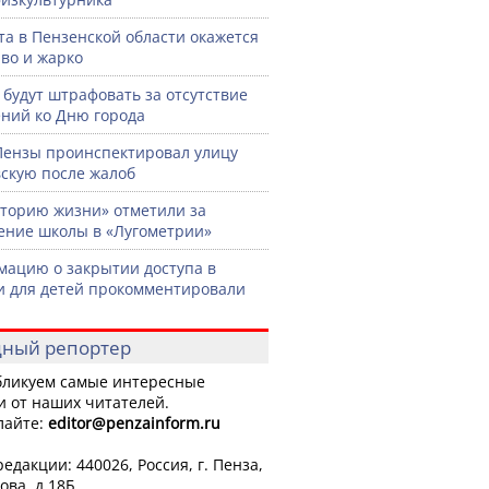
ста в Пензенской области окажется
во и жарко
 будут штрафовать за отсутствие
ний ко Дню города
Пензы проинспектировал улицу
скую после жалоб
торию жизни» отметили за
ение школы в «Лугометрии»
ацию о закрытии доступа в
и для детей прокомментировали
ный репортер
ликуем самые интересные
и от наших читателей.
лайте:
editor
@penzainform.ru
едакции: 440026, Россия, г. Пенза,
ова, д.18Б.