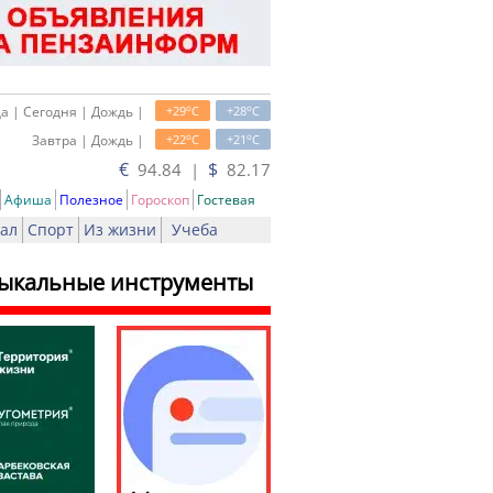
o
o
а | Сегодня | Дождь |
+29
C
+28
C
o
o
Завтра | Дождь |
+22
C
+21
C
€
$
94.84 |
82.17
Афиша
Полезное
Гороскоп
Гостевая
ал
Спорт
Из жизни
Учеба
узыкальные инструменты
ь