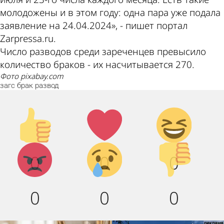
молодожены и в этом году: одна пара уже подала
заявление на 24.04.2024», - пишет портал
Zarpressa.ru.
Число разводов среди зареченцев превысило
количество браков - их насчитывается 270.
фото pixabay.com
загс
брак
развод
Палец
Лайк!
Дикий
вверх!
смех!
Агрессия!
Грусть :
Палец
0
0
0
(
вниз!
0
0
0