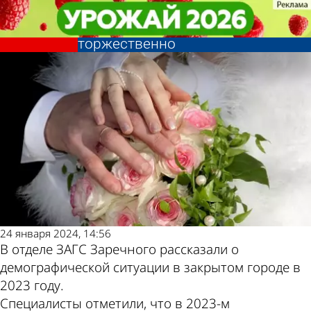
Общество
Общество
В Заречном молодые пары
В Заречном молодые пары
Другие новости по
Погода и курсы
женились скромно, а пожилые -
женились скромно, а пожилые -
торжественно
торжественно
теме
валют в Пензе
24 января 2024, 14:56
В отделе ЗАГС Заречного рассказали о
демографической ситуации в закрытом городе в
2023 году.
Специалисты отметили, что в 2023-м