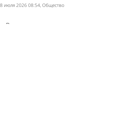
8 июля 2026 08:54
Общество
Расписаться в красивую дату в августе в
регионе намерены 170 пар
6 июля 2026 10:42
Из жизни
В одну из самых красивых дат 2026 года
расписались 179 пар
30 июня 2026 11:35
Общество
Россиянки назвали важный критерий при
выборе мужчины
27 июня 2026 12:51
В стране и мире