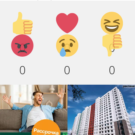
Палец
Лайк!
Дикий
вверх!
смех!
Агрессия!
Грусть :(
Палец
0
0
0
вниз!
0
0
0