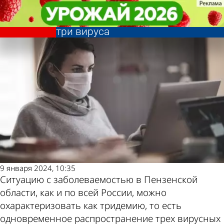
Общество
Общество
Тридемия: в стране
Тридемия: в стране
Другие новости
Погода и курсы
одновременно распространяются
одновременно распространяются
три вируса
три вируса
по теме
валют в Пензе
9 января 2024, 10:35
Ситуацию с заболеваемостью в Пензенской
области, как и по всей России, можно
охарактеризовать как тридемию, то есть
одновременное распространение трех вирусных