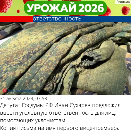
Общество
Общество
За помощь уклонистам
За помощь уклонистам
Другие новости
Погода и курсы
предлагают ввести уголовную
предлагают ввести уголовную
ответственность
ответственность
по теме
валют в Пензе
31 августа 2023, 07:58
Депутат Госдумы РФ Иван Сухарев предложил
ввести уголовную ответственность для лиц,
помогающих уклонистам.
Копия письма на имя первого вице-премьера