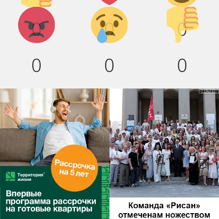
Агрессия!
Грусть :(
Палец
0
0
0
вниз!
0
0
0