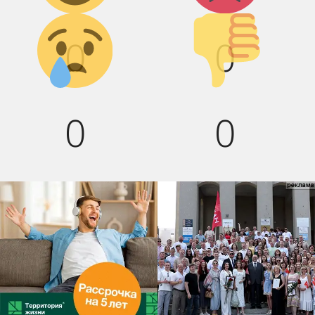
Грусть :(
Палец
вниз!
0
0
0
0