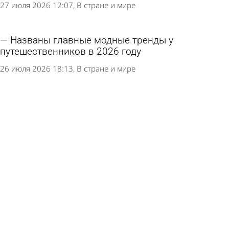
27 июля 2026 12:07
В стране и мире
Названы главные модные тренды у
путешественников в 2026 году
26 июля 2026 18:13
В стране и мире
Российский турист спас тонущую девочку во
время экскурсии в Турции
24 июля 2026 13:11
В стране и мире
Российский турист пережил остановку сердца
из-за уличной еды в Таиланде
21 июля 2026 15:13
В стране и мире