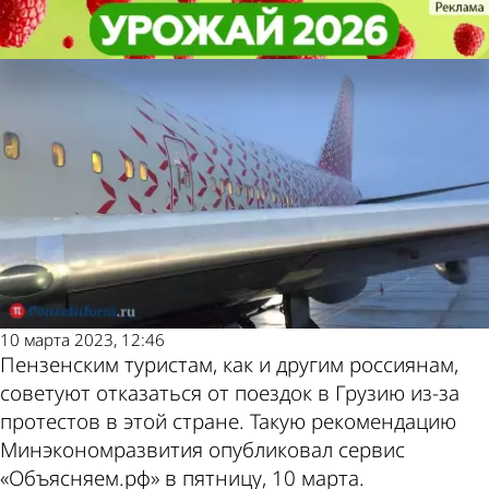
Общество
Общество
Пензенским туристам следует
Пензенским туристам следует
Другие новости по
Погода и курсы
отказаться от поездок в Грузию
отказаться от поездок в Грузию
теме
валют в Пензе
10 марта 2023, 12:46
Пензенским туристам, как и другим россиянам,
советуют отказаться от поездок в Грузию из-за
протестов в этой стране. Такую рекомендацию
Минэкономразвития опубликовал сервис
«Объясняем.рф» в пятницу, 10 марта.