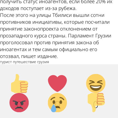
получить статус иноагентов, если более 20% их
доходов поступает из-за рубежа.
После этого на улицы Тбилиси вышли сотни
противников инициативы, которые посчитали
принятие законопроекта отклонением от
прозападного курса страны. Парламент Грузии
проголосовал против принятия закона об
иноагентах и тем самым официально его
отозвал, пишет издание.
турист
путешествие
грузия
Палец
Лайк!
Дикий
вверх!
смех!
Агрессия!
Грусть :
Палец
0
0
0
(
вниз!