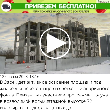
Общество
Вторую восьмиэтажку в Заре
планируют заселить в мае
Общество
Вторую восьмиэтажку в Заре
планируют заселить в мае
Другие
Погода и
новости
курсы
по теме
валют в
12 января 2023, 18:16
В Заре идет активное освоение площадки под
жилье для переселенцев из ветхого и аварийного
фонда. Пензенцы - участники программы получат
в возводимой восьмиэтажной высотке 72
квартиры (от однокомнатных до