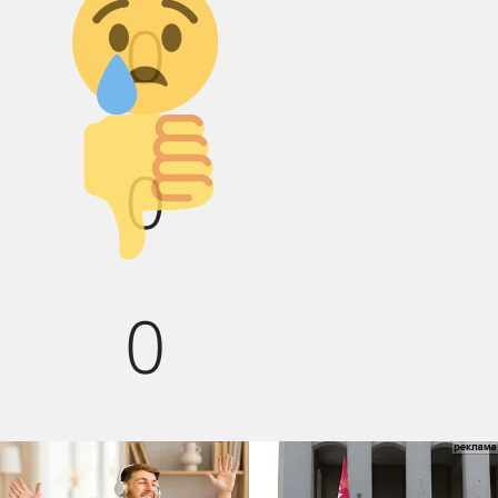
0
Палец вниз!
0
0