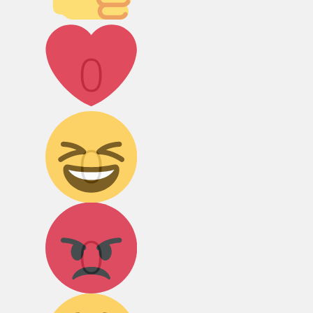
Лайк!
0
Дикий смех!
0
Агрессия!
0
Грусть :(