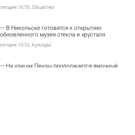
сегодня 16:35
Общество
В Никольске готовятся к открытию
обновленного музея стекла и хрусталя
сегодня 10:52
Культура
На улицах Пензы продолжается ямочный
ремонт дорог
5 августа 2026 18:29
Общество
Под Пензой ремонтируют 3 участка дороги на
Кондоль
5 августа 2026 11:24
Общество