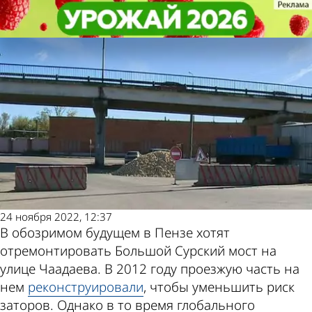
Общество
Общество
В Пензе заговорили о ремонте
В Пензе заговорили о ремонте
Другие новости по
Погода и курсы
Большого Сурского моста
Большого Сурского моста
теме
валют в Пензе
24 ноября 2022, 12:37
В обозримом будущем в Пензе хотят
отремонтировать Большой Сурский мост на
улице Чаадаева. В 2012 году проезжую часть на
нем
реконструировали
, чтобы уменьшить риск
заторов. Однако в то время глобального