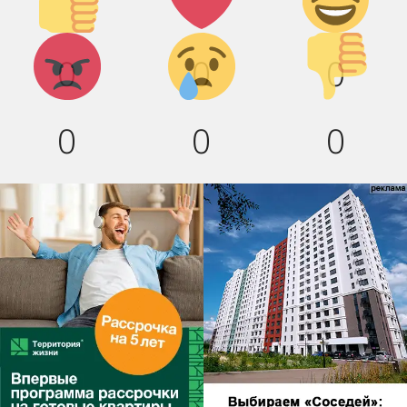
вверх!
смех!
Агрессия!
Грусть :(
Палец
0
0
0
вниз!
0
0
0