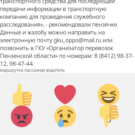
транспортного средства для последующей
передачи информации в транспортную
компанию для проведения служебного
расследования», - рекомендовали пензячке.
Данные и жалобу можно направить на
электронную почту gku_oppo@mail.ru или
позвонить в ГКУ «Организатор перевозок
Пензенской области» по номерам: 8 (8412) 98-37-
12, 98-47-44.
маршрутка
пассажир
водитель
Палец
Лайк!
Дикий
вверх!
смех!
Агрессия!
Грусть :
Палец
0
0
0
(
вниз!