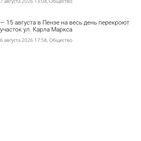
7 августа 2026 13:08
Общество
15 августа в Пензе на весь день перекроют
участок ул. Карла Маркса
6 августа 2026 17:58
Общество
В Пензе 56-летнего водителя обвинили в
серьезном ДТП на проспекте Победы
6 августа 2026 12:07
Криминал
8 и 12 августа изменится график движения
пригородных поездов
6 августа 2026 09:38
Общество
В Трофимовке автолюбительница протаранила