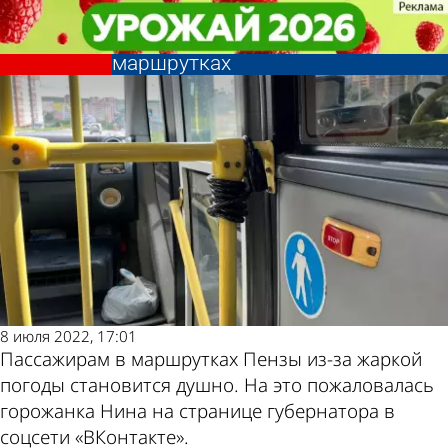
Общество
Общество
Пензенцам рассказали, куда
Пензенцам рассказали, куда
Другие новости по
Погода и курсы
можно пожаловаться на духоту в
можно пожаловаться на духоту в
маршрутках
маршрутках
теме
валют в Пензе
8 июля 2022, 17:01
Пассажирам в маршрутках Пензы из-за жаркой
погоды становится душно. На это пожаловалась
горожанка Нина на странице губернатора в
соцсети «ВКонтакте».