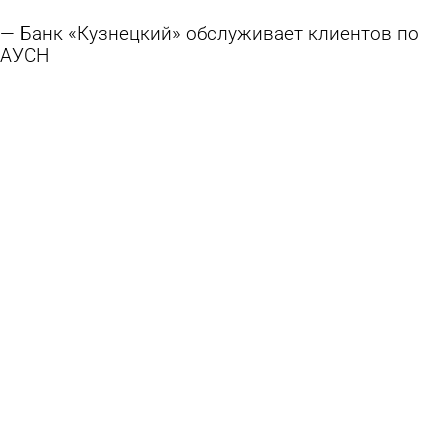
Банк «Кузнецкий» обслуживает клиентов по
АУСН
29 июня 2026 12:32
Экономика
Закон о заморозке порога доходов для уплаты
НДС принят в 1-м чтении
24 июня 2026 08:56
Общество
В России стало невыгодно увольнять
некоторых работников
15 июня 2026 12:30
В стране и мире