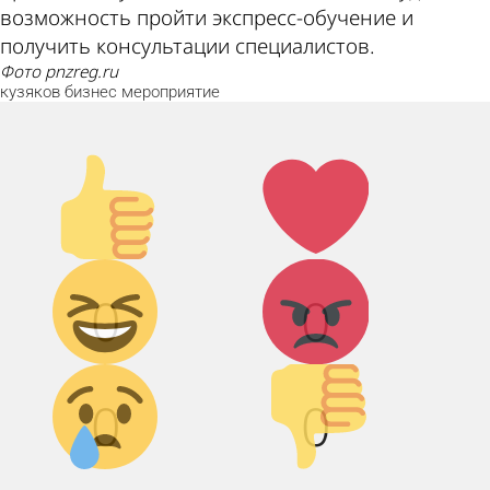
возможность пройти экспресс-обучение и
получить консультации специалистов.
фото pnzreg.ru
кузяков
бизнес
мероприятие
Палец
Лайк!
вверх!
Дикий
Агрессия!
0
0
смех!
Грусть :(
Палец
0
0
вниз!