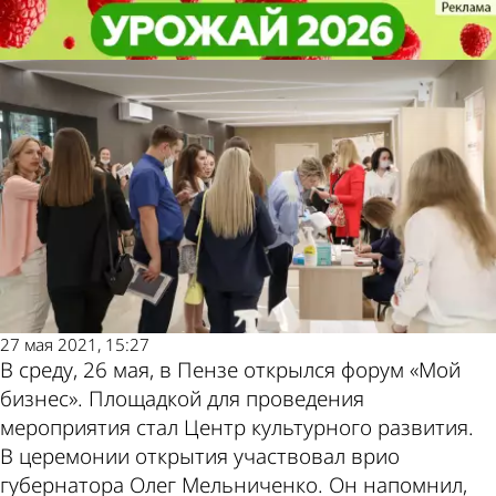
Общество
Общество
Николай Кузяков стал
Николай Кузяков стал
участником форума «Мой бизнес»
участником форума «Мой бизнес»
Другие
Погода и
новости по
курсы валют
теме
в Пензе
27 мая 2021, 15:27
В среду, 26 мая, в Пензе открылся форум «Мой
бизнес». Площадкой для проведения
мероприятия стал Центр культурного развития.
В церемонии открытия участвовал врио
губернатора Олег Мельниченко. Он напомнил,