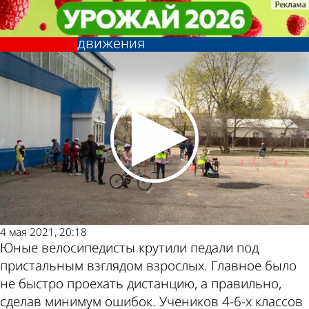
Общество
Общество
Пензенские школьники показали
Пензенские школьники показали
знание правил дорожного
знание правил дорожного
Другие
Погода и
движения
движения
новости по
курсы валют
теме
в Пензе
4 мая 2021, 20:18
Юные велосипедисты крутили педали под
пристальным взглядом взрослых. Главное было
не быстро проехать дистанцию, а правильно,
сделав минимум ошибок. Учеников 4-6-х классов