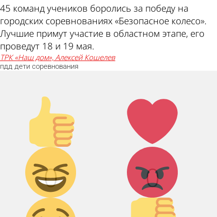
45 команд учеников боролись за победу на
городских соревнованиях «Безопасное колесо».
Лучшие примут участие в областном этапе, его
проведут 18 и 19 мая.
ТРК «Наш дом», Алексей Кошелев
пдд
дети
соревнования
Палец
Лайк!
вверх!
Дикий
Агрессия!
смех!
0
0
Грусть :(
Палец
вниз!