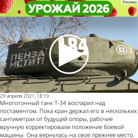
Общество
Общество
Пензенцам объяснили значение
Пензенцам объяснили значение
слов и цифр на танке Т-34
слов и цифр на танке Т-34
Другие
Погода и
новости по
курсы валют
теме
в Пензе
29 апреля 2021, 18:10
Многотонный танк Т-34 воспарил над
постаментом. Пока кран держал его в нескольких
сантиметрах от будущей опоры, рабочие
вручную корректировали положение боевой
машины. Она вернулась на свое прежнее место.