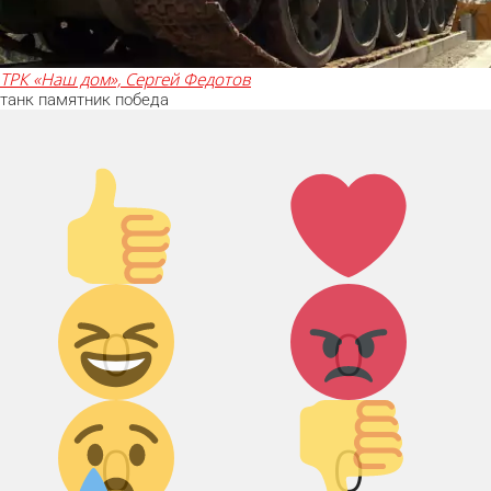
ТРК «Наш дом», Сергей Федотов
танк
памятник
победа
Палец
Лайк!
вверх!
Дикий смех!
Агрессия!
0
0
Грусть :(
Палец
вниз!
0
0