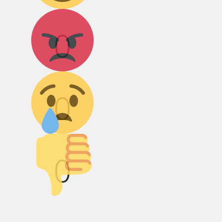
Агрессия!
0
Грусть :(
0
Палец вниз!
0