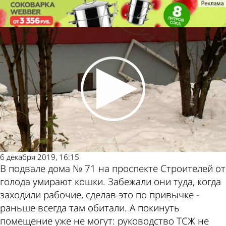
Общество
На проспекте Строителей в
подвале дома замурованы кошки
Общество
На проспекте Строителей в
подвале дома замурованы кошки
Другие
Погода и
новости
курсы
по теме
валют в
6 декабря 2019, 16:15
В подвале дома № 71 на проспекте Строителей от
голода умирают кошки. Забежали они туда, когда
заходили рабочие, сделав это по привычке -
Пензе
раньше всегда там обитали. А покинуть
помещение уже не могут: руководство ТСЖ не