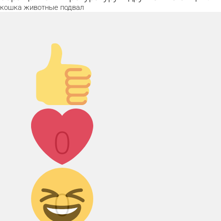
кошка
животные
подвал
Палец вверх!
Лайк!
0
Дикий смех!
0