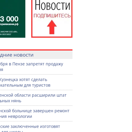
дние новости
ября в Пензе запретят продажу
ля
Кузнецка хотят сделать
кательным для туристов
енской области расширили штат
ьных нянь
нской больнице завершен ремонт
ния неврологии
ские заключенные изготовят
 для школы