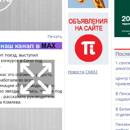
Печать
После
дит поезд, выступил
а конкурсе в Сочи под
1 сент
.
алкого
Новости СМИ2
нас это огромная радость,
Центр 
работаем во всех
привле
инации «Театр моды» Гран-
раз звезды сошлись. Чудеса под
В Пенз
 - рассказала руководитель
социал
на Комлева.
В Бели
отделе
Пензен
мебель