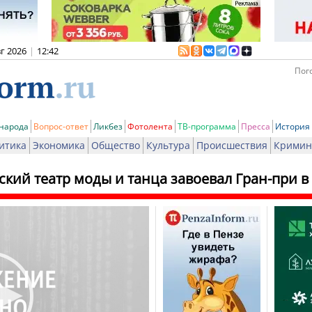
вг 2026
|
12:42
Пого
 народа
Вопрос-ответ
Ликбез
Фотолента
ТВ-программа
Пресса
История
итика
Экономика
Общество
Культура
Происшествия
Кримин
кий театр моды и танца завоевал Гран-при в