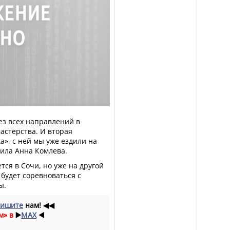
ез всех направлений в
астерства. И вторая
а», с ней мы уже ездили на
вила Анна Комлева.
тся в Сочи, но уже на другой
 будет соревноваться с
ы.
ишите
нам!
◀◀
м» в
▶️
MAX
◀️