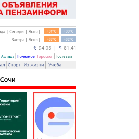
o
o
да | Сегодня | Ясно |
+31
C
+30
C
o
o
Завтра | Ясно |
+33
C
+32
C
€
$
94.06 |
81.41
Афиша
Полезное
Гороскоп
Гостевая
ал
Спорт
Из жизни
Учеба
 Сочи