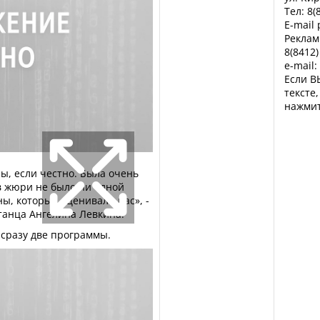
Тел: 8(
E-mail
Реклам
8(8412)
e-mail:
Если В
тексте
нажмит
ы, если честно. Была очень
в жюри не было ни одной
ы, которые оценивали нас», -
танца Ангелина Левкина.
 сразу две программы.