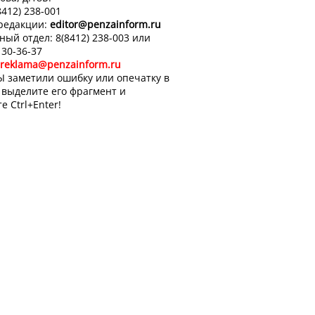
8412) 238-001
 редакции:
editor
@penzainform.ru
ный отдел: 8(8412) 238-003 или
 30-36-37
reklama@penzainform.ru
Ы заметили ошибку или опечатку в
, выделите его фрагмент и
е Ctrl+Enter!