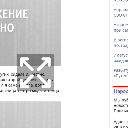
Управл
СВО 81
Уточне
при са
В реги
постра
7 авгу
ожидаю
Разбит
гих, сидела и, честно,
«Путеп
 как второй дом. Мне очень
И я сама думала, вот мы
частница театра моды и танца
Народ
Мы пуб
новост
Присы
Адрес р
ул. Кир