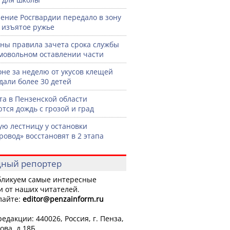
ение Росгвардии передало в зону
 изъятое ружье
ны правила зачета срока службы
мовольном оставлении части
оне за неделю от укусов клещей
дали более 30 детей
ста в Пензенской области
тся дождь с грозой и град
ую лестницу у остановки
ровод» восстановят в 2 этапа
ный репортер
ликуем самые интересные
и от наших читателей.
лайте:
editor
@penzainform.ru
едакции: 440026, Россия, г. Пенза,
ова, д.18Б.