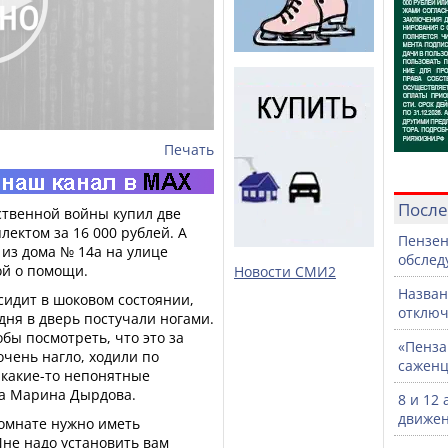
Печать
После
ственной войны купил две
ектом за 16 000 рублей. А
Пензен
из дома № 14а на улице
обслед
ой о помощи.
Новости СМИ2
Назван
сидит в шоковом состоянии,
отключ
дня в дверь постучали ногами.
бы посмотреть, что это за
«Пенза
очень нагло, ходили по
саженц
и какие-то непонятные
на Марина Дырдова.
8 и 12
движен
 комнате нужно иметь
не надо установить вам