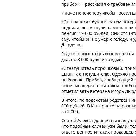
прибор», – рассказал о требовани
Иначе пенсионеру якобы грозил ш
«Он подписал бумаги, затем потеря
подняли, встряхнули, сами нашли 
пенсия, 19 000 рублей. Они отсчит
ему, чтобы он не умер с голоду, и
Дырдова.
Родственники открыли комплекты. 
два, по 8 000 рублей каждый.
«Огнетушитель порошковый, приме
шланг к огнетушителю. Одеяло про
не больше. Прибор, сообщающий об
выписывал для тестя такой прибор,
отметил зять ветерана Игорь Дырд
В итоге, по подсчетам родственник
000 рублей. В Интернете на разны
за 2 000.
Сергей Александрович вызвал учас
что подобные случаи уже были, то
ответственности таких продавцов 