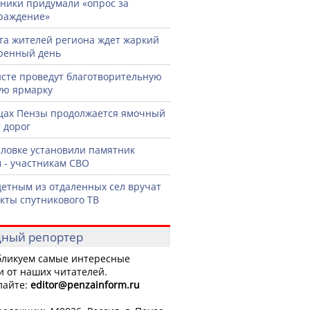
ики придумали «опрос за
раждение»
ста жителей региона ждет жаркий
ренный день
сте проведут благотворительную
ую ярмарку
цах Пензы продолжается ямочный
 дорог
словке установили памятник
 - участникам СВО
етным из отдаленных сел вручат
кты спутникового ТВ
ный репортер
ликуем самые интересные
и от наших читателей.
лайте:
editor
@penzainform.ru