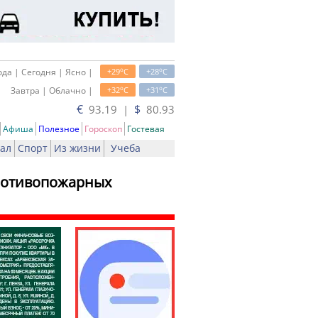
o
o
да | Сегодня | Ясно |
+29
C
+28
C
o
o
Завтра | Облачно |
+32
C
+31
C
€
$
93.19 |
80.93
Афиша
Полезное
Гороскоп
Гостевая
ал
Спорт
Из жизни
Учеба
противопожарных