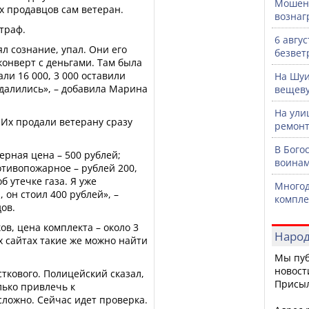
Мошенн
ях продавцов сам ветеран.
вознаг
траф.
6 авгу
л сознание, упал. Они его
безвет
конверт с деньгами. Там была
али 16 000, 3 000 оставили
На Шуи
 удалились», – добавила Марина
вещев
На ули
Их продали ветерану сразу
ремонт
В Бого
рная цена – 500 рублей;
воинам
тивопожарное – рублей 200,
 утечке газа. Я уже
Многод
 он стоил 400 рублей», –
компле
ов.
ов, цена комплекта – около 3
Народ
х сайтах такие же можно найти
Мы пуб
новост
ткового. Полицейский сказал,
Присы
лько привлечь к
сложно. Сейчас идет проверка.