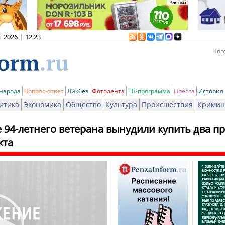
г 2026
|
12:23
Пого
 народа
Вопрос-ответ
Ликбез
Фотолента
ТВ-программа
Пресса
История
итика
Экономика
Общество
Культура
Происшествия
Кримин
е 94-летнего ветерана вынудили купить два 
кта