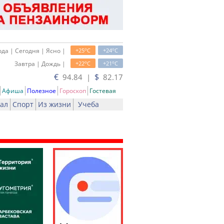
o
o
да | Сегодня | Ясно |
+25
C
+24
C
o
o
Завтра | Дождь |
+22
C
+21
C
€
$
94.84 |
82.17
Афиша
Полезное
Гороскоп
Гостевая
ал
Спорт
Из жизни
Учеба
ть