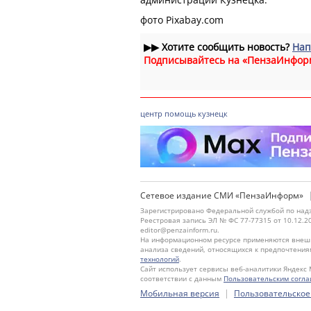
фото Pixabay.com
▶▶
Хотите сообщить новость?
Нап
Подписывайтесь на «ПензаИнфор
центр
помощь
кузнецк
Сетевое издание СМИ «ПензаИнформ»
Зарегистрировано Федеральной службой по надз
Реестровая запись ЭЛ № ФС 77-77315 от 10.12.2
editor@penzainform.ru.
На информационном ресурсе применяются внешн
анализа сведений, относящихся к предпочтения
технологий
.
Сайт использует сервисы веб-аналитики Яндекс 
соответствии с данным
Пользовательским согл
|
Мобильная версия
Пользовательское