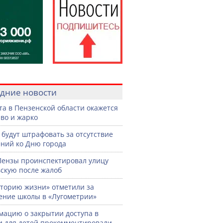
дние новости
ста в Пензенской области окажется
во и жарко
 будут штрафовать за отсутствие
ний ко Дню города
Пензы проинспектировал улицу
скую после жалоб
торию жизни» отметили за
ение школы в «Лугометрии»
ацию о закрытии доступа в
и для детей прокомментировали