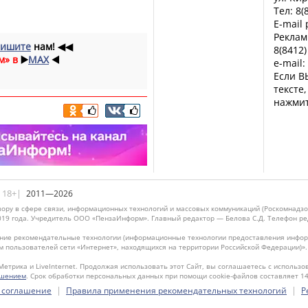
Тел: 8(
E-mail
Реклам
ишите
нам!
◀◀
8(8412)
м» в
▶️
MAX
◀️
e-mail:
Если В
тексте
нажмит
|18+|
2011—2026
ору в сфере связи, информационных технологий и массовых коммуникаций (Роскомнадзо
019 года. Учредитель ООО «ПензаИнформ». Главный редактор — Белова С.Д. Телефон реда
ие рекомендательные технологии (информационные технологии предоставления информ
м пользователей сети «Интернет», находящихся на территории Российской Федерации)»
Метрика и LiveInternet. Продолжая использовать этот Сайт, вы соглашаетесь с использо
ашением
. Срок обработки персональных данных при помощи cookie-файлов составляет 14
|
|
 соглашение
Правила применения рекомендательных технологий
Р