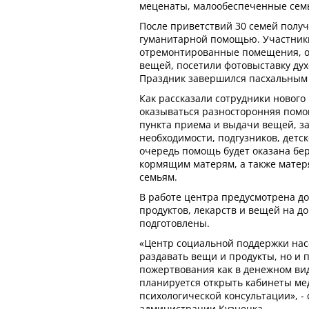
меценаты, малообеспеченные сем
После приветствий 30 семей получ
гуманитарной помощью. Участник
отремонтированные помещения, оз
вещей, посетили фотовыставку дух
Праздник завершился пасхальным
Как рассказали сотрудники новог
оказываться разносторонняя помо
пункта приема и выдачи вещей, за
необходимости, подгузников, детс
очередь помощь будет оказана б
кормящим матерям, а также мате
семьям.
В работе центра предусмотрена д
продуктов, лекарств и вещей на д
подготовлены.
«Центр социальной поддержки нас
раздавать вещи и продукты, но и 
пожертвования как в денежном вид
планируется открыть кабинеты ме
психологической консультации», -
администрации Кузнецка.