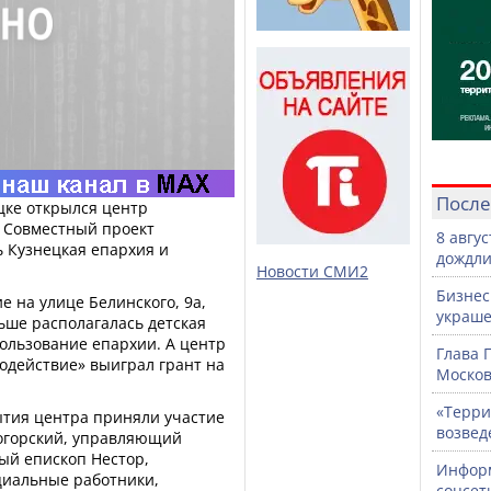
После
ецке открылся центр
 Совместный проект
8 авгу
ь Кузнецкая епархия и
дождли
Новости СМИ2
Бизнес
е на улице Белинского, 9а,
украше
ньше располагалась детская
ользование епархии. А центр
Глава 
одействие» выиграл грант на
Москов
«Терри
тия центра приняли участие
возвед
огорский, управляющий
ый епископ Нестор,
Информ
циальные работники,
соцсет