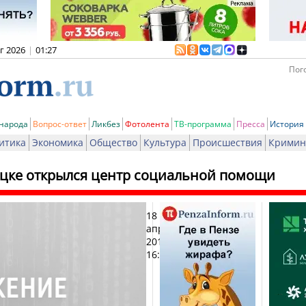
вг 2026
|
01:27
Пого
 народа
Вопрос-ответ
Ликбез
Фотолента
ТВ-программа
Пресса
История
итика
Экономика
Общество
Культура
Происшествия
Кримин
ецке открылся центр социальной помощи
18
Печа
апреля
2017,
16:10