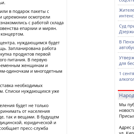
ьи.
Жителе
или в подарок пакеты с
интен
и церемонии осмотрели
накомились с работой склада
Суд пр
овенства епархии и мирян.
Дзержи
 концертом.
В Пенз
о центра, нуждающимся будет
автобу
щь. Запланирована работа
купка продуктов первой
Утверж
кого питания. В первую
для бе
еременным женщинам и
рям-одиночкам и многодетным
1 сент
алкого
оставка необходимых
ом. Списки нуждающихся уже
Народ
Мы пуб
еления будет не только
новост
принимать от населения
Присы
е, так и вещами. В будущем
дицинской, юридической и
Адрес р
 сообщает пресс-служба
ул. Кир