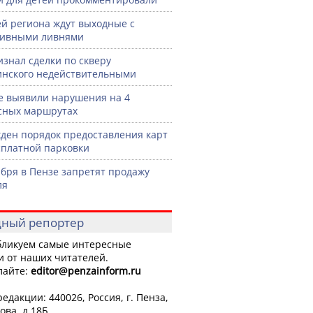
й региона ждут выходные с
сивными ливнями
изнал сделки по скверу
нского недействительными
е выявили нарушения на 4
сных маршрутах
ден порядок предоставления карт
сплатной парковки
ября в Пензе запретят продажу
ля
ный репортер
ликуем самые интересные
и от наших читателей.
лайте:
editor
@penzainform.ru
едакции: 440026, Россия, г. Пенза,
ова, д.18Б.