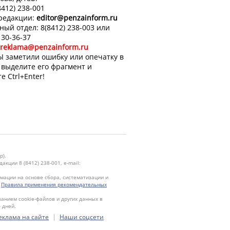
8412) 238-001
 редакции:
editor
@penzainform.ru
ный отдел: 8(8412) 238-003 или
 30-36-37
reklama@penzainform.ru
Ы заметили ошибку или опечатку в
, выделите его фрагмент и
е Ctrl+Enter!
р).
кции 8 (8412) 238-001, e-mail:
ации на основе сбора, систематизации и
.
Правила применения рекомендательных
ванием cookie-файлов и других данных в
 дней.
|
еклама на сайте
Наши соцсети