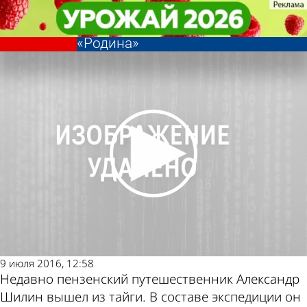
Общество
Общество
Пензенец посетил место
Пензенец посетил место
вынужденной посадки самолета
вынужденной посадки самолета
Другие новости
Погода и курсы
«Родина»
«Родина»
по теме
валют в Пензе
9 июля 2016, 12:58
Недавно пензенский путешественник Александр
Шилин вышел из тайги. В составе экспедиции он