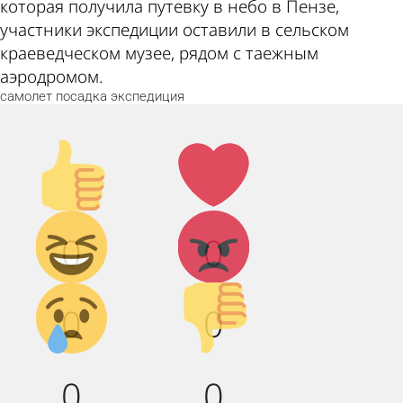
которая получила путевку в небо в Пензе,
участники экспедиции оставили в сельском
краеведческом музее, рядом с таежным
аэродромом.
самолет
посадка
экспедиция
Палец
Лайк!
вверх!
Дикий
Агрессия!
0
0
смех!
Грусть :(
Палец
0
0
вниз!
0
0