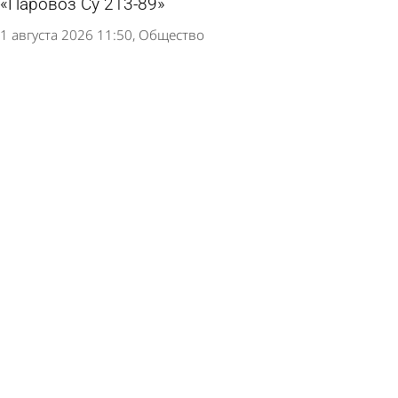
«Паровоз Су 213-89»
1 августа 2026 11:50
Общество
Знак «Тропа здоровья» опасно накренился
1 августа 2026 10:42
Глас народа
Губернатор рассказал о благоустройстве
общественных пространств в регионе
28 июля 2026 14:11
Общество
Благоустройство у храма в Заречном хотят
завершить раньше срока
28 июля 2026 08:24
Общество