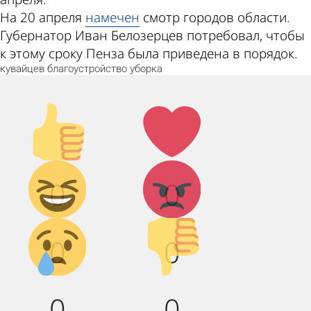
На 20 апреля
намечен
смотр городов области.
Губернатор Иван Белозерцев потребовал, чтобы
к этому сроку Пенза была приведена в порядок.
кувайцев
благоустройство
уборка
Палец
Лайк!
вверх!
Дикий
Агрессия!
0
0
смех!
Грусть :(
Палец
0
0
вниз!
0
0