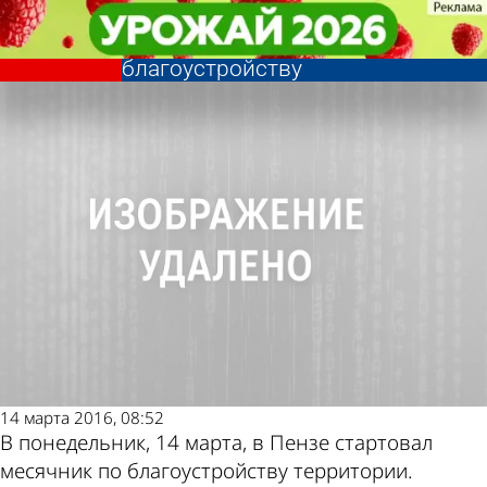
Общество
Общество
Мэр призвал пензенцев к
Мэр призвал пензенцев к
участию в месячнике по
участию в месячнике по
Другие новости
Погода и курсы
благоустройству
благоустройству
по теме
валют в Пензе
14 марта 2016, 08:52
В понедельник, 14 марта, в Пензе стартовал
месячник по благоустройству территории.