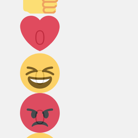
Лайк!
0
Дикий смех!
0
Агрессия!
0
Грусть :(