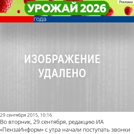
Общество
Общество
От пензенцев требуют оплатить
От пензенцев требуют оплатить
теплоснабжение за октябрь 2012
теплоснабжение за октябрь 2012
Другие
Погода и
года
года
новости
курсы
по теме
валют в
Пензе
29 сентября 2015, 10:16
Во вторник, 29 сентября, редакцию ИА
«ПензаИнформ» с утра начали поступать звонки