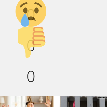
0
Палец вниз!
0
0