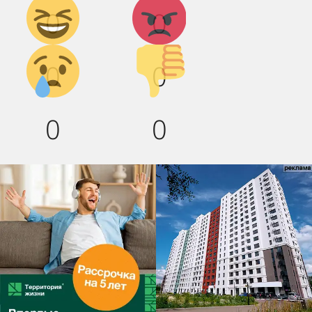
Дикий
Агрессия!
0
0
смех!
Грусть :(
Палец
0
0
вниз!
0
0