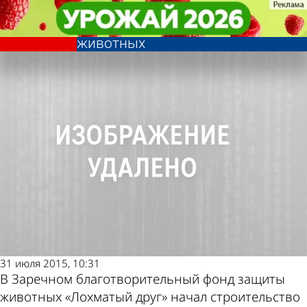
Общество
Общество
В Заречном началось
В Заречном началось
Другие новости
Погода и курсы
строительство центра адаптации
строительство центра адаптации
животных
животных
по теме
валют в Пензе
31 июля 2015, 10:31
В Заречном благотворительный фонд защиты
животных «Лохматый друг» начал строительство