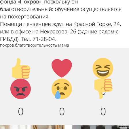
фонда «Покров», поскольку он
благотворительный: обучение осуществляется
на пожертвования.
Помощи пензенцев ждут на Красной Горке, 24,
или в офисе на Некрасова, 26 (здание рядом с
ГИБДД). Тел. 71-28-04.
покров
благотворительность
мама
Палец
Лайк!
Дикий
вверх!
смех!
Агрессия!
Грусть :
Палец
0
0
0
(
вниз!
0
0
0