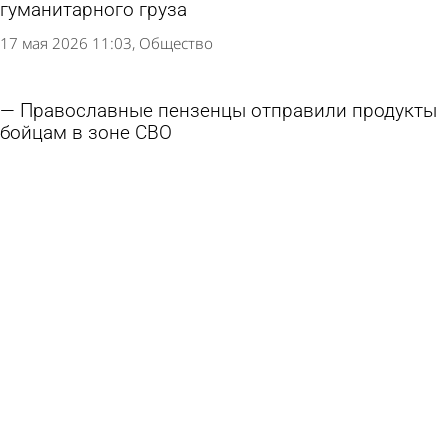
гуманитарного груза
17 мая 2026 11:03
Общество
Православные пензенцы отправили продукты
бойцам в зоне СВО
23 апреля 2026 12:42
Общество
Олег Мельниченко сообщил об отправке
гумгруза в Дагестан
16 апреля 2026 20:32
Общество
Для вынужденного работать 78-летнего
мужчины собрали 40 миллионов рублей
17 марта 2026 18:01
В стране и мире