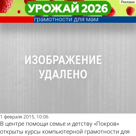
Общество
Общество
В центре «Покров» открыли
В центре «Покров» открыли
Другие новости по
Погода и курсы
курсы компьютерной
курсы компьютерной
грамотности для мам
грамотности для мам
теме
валют в Пензе
1 февраля 2015, 10:06
В центре помощи семье и детству «Покров»
открыты курсы компьютерной грамотности для