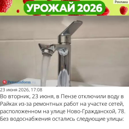
Общество
Общество
В части микрорайона Райки
В части микрорайона Райки
Другие новости по
Погода и курсы валют
отключили воду
отключили воду
теме
в Пензе
23 июня 2026, 17:08
Во вторник, 23 июня, в Пензе отключили воду в
Райках из-за ремонтных работ на участке сетей,
расположенном на улице Ново-Гражданской, 78.
Без водоснабжения остались следующие улицы: