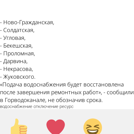
ad
- Ново-Гражданская,
- Солдатская,
- Угловая,
- Бекешская,
- Проломная,
- Дарвина,
- Некрасова,
- Жуковского.
«Подача водоснабжения будет восстановлена
после завершения ремонтных работ», - сообщили
в Горводоканале, не обозначив срока.
водоснабжение
отключение
ресурс
Палец
Лайк!
Дикий
вверх!
смех!