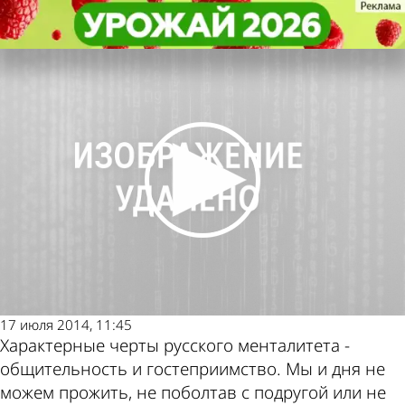
Общество
Общество
Современная стяжка спасает
Современная стяжка спасает
Другие новости по
Погода и курсы
жителей «Спутника» от шума
жителей «Спутника» от шума
теме
валют в Пензе
17 июля 2014, 11:45
Характерные черты русского менталитета -
общительность и гостеприимство. Мы и дня не
можем прожить, не поболтав с подругой или не