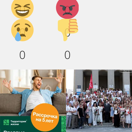
Дикий
Агрессия!
0
0
смех!
Грусть :(
Палец
0
0
вниз!
0
0