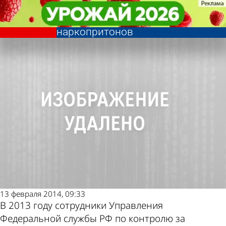
Общество
Общество
В области более чем вдвое
В области более чем вдвое
Другие новости
Погода и курсы
снизилось количество
снизилось количество
наркопритонов
наркопритонов
по теме
валют в Пензе
13 февраля 2014, 09:33
В 2013 году сотрудники Управления
Федеральной службы РФ по контролю за