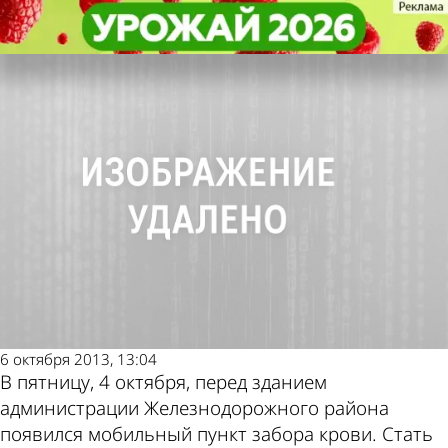
Общество
Общество
30 жителей Железнодорожного
30 жителей Железнодорожного
Другие новости по
Погода и курсы
района стали донорами
района стали донорами
теме
валют в Пензе
6 октября 2013, 13:04
В пятницу, 4 октября, перед зданием
администрации Железнодорожного района
появился мобильный пункт забора крови. Стать