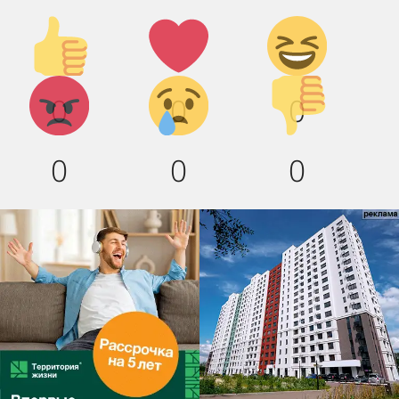
Палец
Лайк!
Дикий
вверх!
смех!
Агрессия!
Грусть
Палец
0
0
0
:(
вниз!
0
0
0