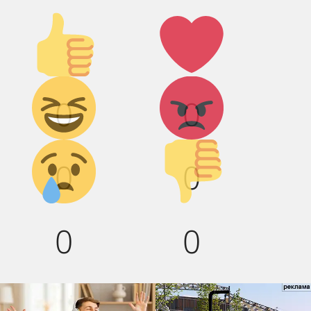
Палец
Лайк!
вверх!
Дикий
Агрессия!
0
0
смех!
Грусть :(
Палец
0
0
вниз!
0
0