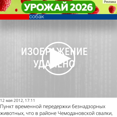
Общество
Общество
В пункте временной передержки
В пункте временной передержки
животных содержится всего 13
животных содержится всего 13
Другие
Погода и
собак
собак
новости по
курсы валют в
теме
Пензе
12 мая 2012, 17:11
Пункт временной передержки безнадзорных
животных, что в районе Чемодановской свалки,