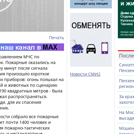
Печать
После
правлением МЧС по
рк. Пожарные оказались на
Синопт
у минут после сигнала
Пензен
ния произошло короткое
Новости СМИ2
х приборов: огонь полыхал на
Пензен
ей и животных по сценарию
регион
 190 квадратных метров - была
жал распространяться.
За кра
ди, для их спасения
захоте
ник.
На Мос
ности собрало все пожарные
высади
ет почти 1400 человек и
мя пожарно-тактических
Мошенн
сь и нестандартные
помощ