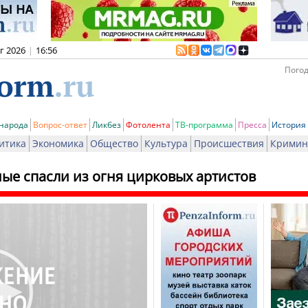
вг 2026
|
16:56
Погод
 народа
Вопрос-ответ
Ликбез
Фотолента
ТВ-программа
Пресса
История
итика
Экономика
Общество
Культура
Происшествия
Кримин
ые спасли из огня цирковых артистов