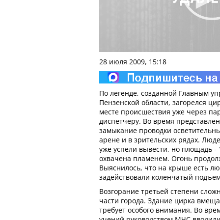
28 июля 2009, 15:18
По легенде, созданной Главным у
Пензенской области, загорелся ци
месте происшествия уже через пар
диспетчеру. Во время представле
замыкание проводки осветительны
арене и в зрительских рядах. Люд
уже успели вывести, но площадь -
охвачена пламенем. Огонь продол
Выяснилось, что на крыше есть лю
задействовали коленчатый подъем
Возгорание третьей степени слож
части города. Здание цирка вмеща
требует особого внимания. Во вре
учений руководством МЧС вводили