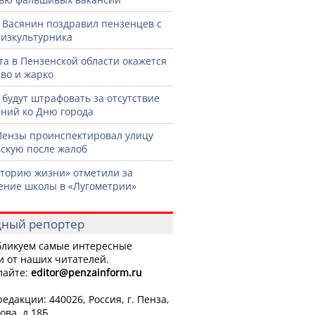
 Васянин поздравил пензенцев с
изкультурника
ста в Пензенской области окажется
во и жарко
 будут штрафовать за отсутствие
ний ко Дню города
Пензы проинспектировал улицу
скую после жалоб
торию жизни» отметили за
ение школы в «Лугометрии»
ный репортер
ликуем самые интересные
и от наших читателей.
лайте:
editor
@penzainform.ru
едакции: 440026, Россия, г. Пенза,
ова, д.18Б.