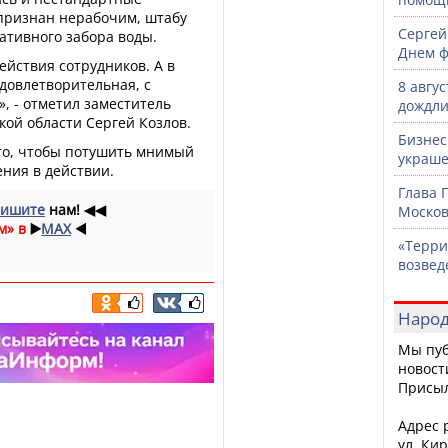
 признан нерабочим, штабу
Сергей
ативного забора воды.
Днем ф
ействия сотрудников. А в
удовлетворительная, с
8 авгу
, - отметил заместитель
дождли
ой области Сергей Козлов.
Бизнес
 то, чтобы потушить мнимый
украше
ения в действии.
Глава 
ишите
нам!
◀◀
Москов
м» в
▶️
MAX
◀️
«Терри
возвед
Народ
Мы пуб
новост
Присы
Адрес р
ул. Кир