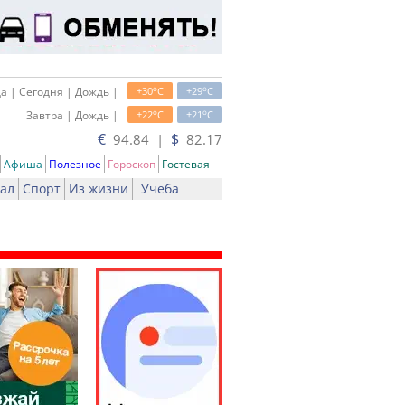
o
o
а | Сегодня | Дождь |
+30
C
+29
C
o
o
Завтра | Дождь |
+22
C
+21
C
€
$
94.84 |
82.17
Афиша
Полезное
Гороскоп
Гостевая
ал
Спорт
Из жизни
Учеба