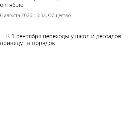
октябрю
6 августа 2026 16:02
Общество
К 1 сентября переходы у школ и детсадов
приведут в порядок
6 августа 2026 15:01
Общество
Стали известны номера школ, где введут
оценки за поведение
6 августа 2026 13:23
Учеба
Россиянам посоветовали отдавать детей в
кадетские классы по одной причине
6 августа 2026 13:02
В стране и мире