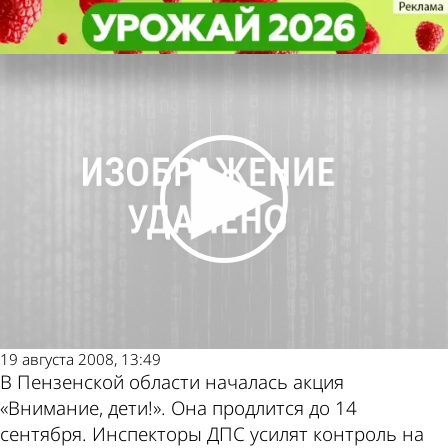
Общество
Общество
У каждой школы поставят
У каждой школы поставят
Другие новости по
Погода и курсы
инспектора
инспектора
теме
валют в Пензе
19 августа 2008, 13:49
В Пензенской области началась акция
«Внимание, дети!». Она продлится до 14
сентября. Инспекторы ДПС усилят контроль на