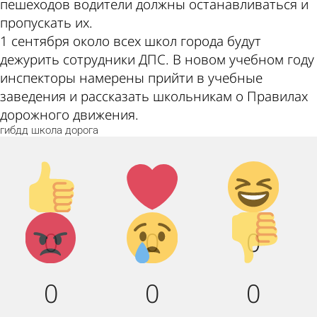
пешеходов водители должны останавливаться и
пропускать их.
1 сентября около всех школ города будут
дежурить сотрудники ДПС. В новом учебном году
инспекторы намерены прийти в учебные
заведения и рассказать школьникам о Правилах
дорожного движения.
гибдд
школа
дорога
Палец
Лайк!
Дикий
вверх!
смех!
Агрессия!
Грусть :
Палец
0
0
0
(
вниз!
0
0
0