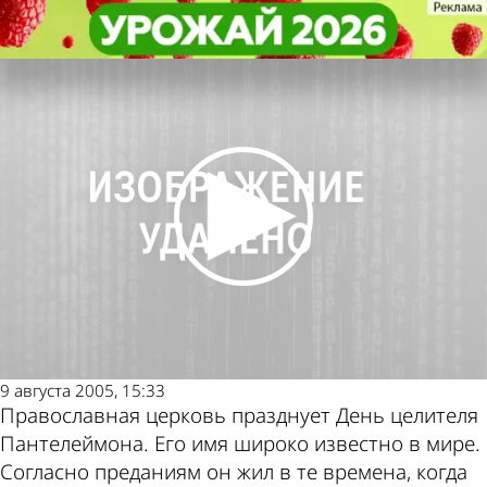
Общество
Общество
Православные отмечают День
Православные отмечают День
Другие новости
Погода и курсы
целителя Пантелеймона
целителя Пантелеймона
по теме
валют в Пензе
9 августа 2005, 15:33
Православная церковь празднует День целителя
Пантелеймона. Его имя широко известно в мире.
Согласно преданиям он жил в те времена, когда