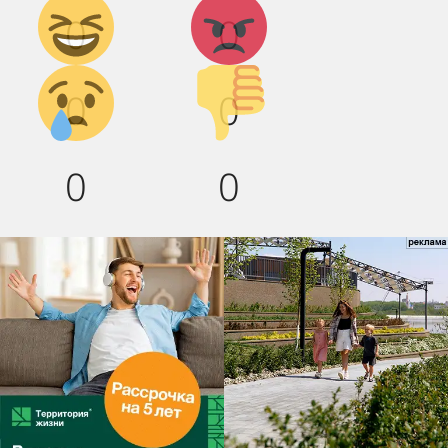
Дикий
Агрессия!
0
0
смех!
Грусть :(
Палец
0
0
вниз!
0
0