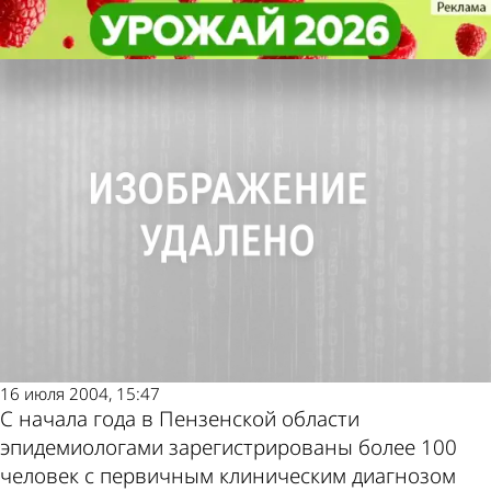
Общество
Общество
Молодых людей будут спасать
Молодых людей будут спасать
прививками
прививками
Другие новости
Погода и курсы
по теме
валют в Пензе
16 июля 2004, 15:47
С начала года в Пензенской области
эпидемиологами зарегистрированы более 100
человек с первичным клиническим диагнозом