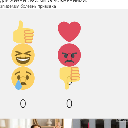
эпидемия
болезнь
прививка
Палец
Лайк!
вверх!
Дикий
Агрессия!
0
0
смех!
Грусть :(
Палец
0
0
вниз!
0
0