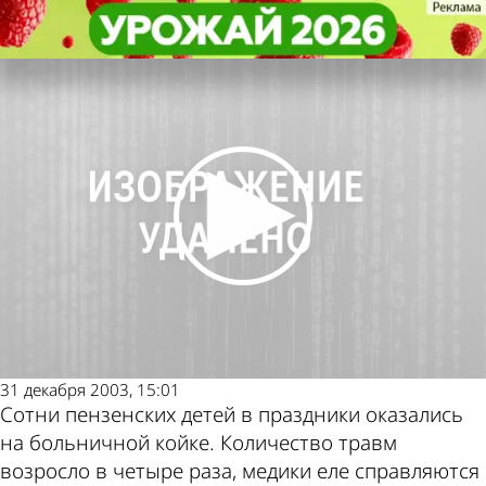
Общество
Общество
С началом каникул школьники
С началом каникул школьники
Другие новости по
Погода и курсы
начали получать травмы
начали получать травмы
теме
валют в Пензе
31 декабря 2003, 15:01
Сотни пензенских детей в праздники оказались
на больничной койке. Количество травм
возросло в четыре раза, медики еле справляются