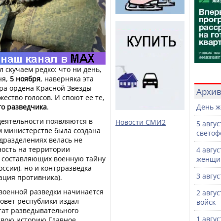
л скучаем редко: что ни день,
ня,
5 ноября
, наверняка эта
ера ордена Красной Звезды
Архи
ество голосов. И споют ее те,
го разведчика
.
День ж
еятельности появляются в
Новости СМИ2
5 авгу
ом министерстве была создана
светоф
одразделениях велась не
ность на территории
4 авгу
, составляющих военную тайну
женщи
ссии), но и контрразведка
3 авгу
ция противника).
военной разведки начинается
2 авгу
совет республики издал
войск
тат разведывательного
1 авгу
 свою историю Главное