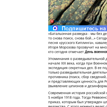
«Батальонная разведка - мы без де
то снова поиск, снова бой…» Сегод
песня «русского Киплинга», кавал
Игоря Морозова прозвучит на множ
кто сегодня отмечает
День военно
Упоминания о разведывательной д
начале XIX века, когда при Военн
экспедиция секретных дел. В ее п
только разведывательная деятель
противника (поиск, сбор сведений
и представляющих ценность для Ро
(выявление шпионов и дезинформа
Современная история российской 
5 ноября 1918 года. Тогда Реввоен
приказ, которым был утвержден ш
ведомства. С этого момента ведет