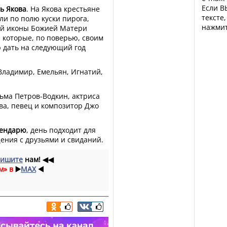
Если В
ь Якова
. На Якова крестьяне
тексте
и по полю куски пирога,
нажмит
ой иконы Божией Матери
, которые, по поверью, своим
 дать на следующий год
Владимир, Емельян, Игнатий,
ьма Петров-Водкин, актриса
ва, певец и композитор Джо
лендарю
, день подходит для
щения с друзьями и свиданий.
ишите
нам!
◀◀
м» в
▶️
MAX
◀️