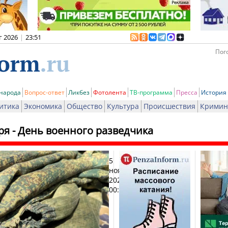
г 2026
|
23:51
Пого
 народа
Вопрос-ответ
Ликбез
Фотолента
ТВ-программа
Пресса
История
итика
Экономика
Общество
Культура
Происшествия
Кримин
ря - День военного разведчика
5
Печа
ноября
2025,
00:01