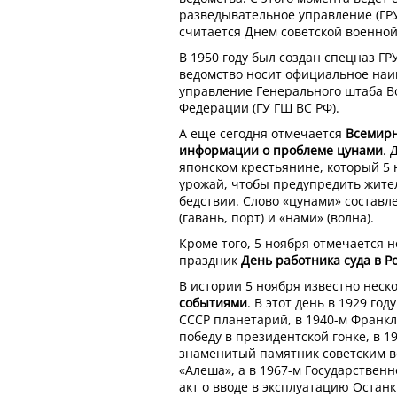
разведывательное управление (ГРУ
считается Днем советской военной
В 1950 году был создан спецназ ГР
ведомство носит официальное на
управление Генерального штаба В
Федерации (ГУ ГШ ВС РФ).
А еще сегодня отмечается
Всемирн
информации о проблеме цунами
. 
японском крестьянине, который 5 
урожай, чтобы предупредить жите
бедствии. Слово «цунами» составле
(гавань, порт) и «нами» (волна).
Кроме того, 5 ноября отмечается
праздник
День работника суда в Р
В истории 5 ноября известно нес
событиями
. В этот день в 1929 го
СССР планетарий, в 1940-м Франк
победу в президентской гонке, в 1
знаменитый памятник советским 
«Алеша», а в 1967-м Государствен
акт о вводе в эксплуатацию Остан