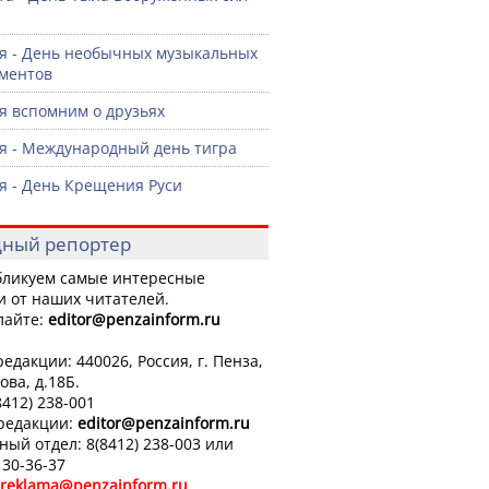
я - День необычных музыкальных
ментов
я вспомним о друзьях
я - Международный день тигра
я - День Крещения Руси
ный репортер
ликуем самые интересные
и от наших читателей.
лайте:
editor
@penzainform.ru
едакции: 440026, Россия, г. Пенза,
ова, д.18Б.
8412) 238-001
 редакции:
editor
@penzainform.ru
ный отдел: 8(8412) 238-003 или
 30-36-37
reklama@penzainform.ru