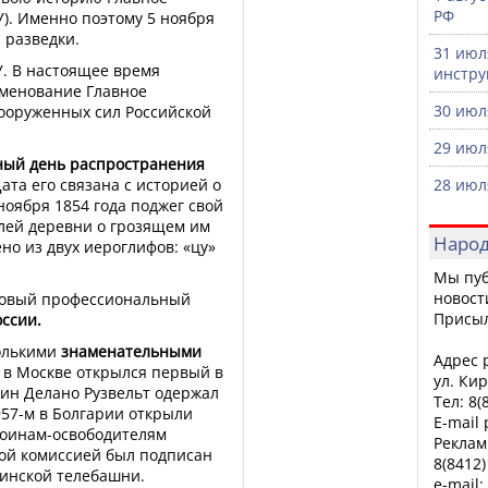
РФ
). Именно поэтому 5 ноября
 разведки.
31 июл
У. В настоящее время
инстру
именование Главное
30 июл
ооруженных сил Российской
29 июл
ый день распространения
Дата его связана с историей о
28 июл
ноября 1854 года поджег свой
лей деревни о грозящем им
Народ
но из двух иероглифов: «цу»
Мы пуб
новост
 новый профессиональный
Присы
оссии.
колькими
знаменательными
Адрес р
ду в Москве открылся первый в
ул. Кир
лин Делано Рузвельт одержал
Тел: 8(
957-м в Болгарии открыли
E-mail
воинам-освободителям
Реклам
ной комиссией был подписан
8(8412)
кинской телебашни.
e-mail: