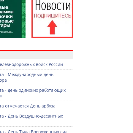
в
елезнодорожных войск России
ста - Международный день
ора
ста - день одиноких работающих
н
ста отмечается День арбуза
ста - День Воздушно-десантных
ста - День Тыла Вооруженных сил