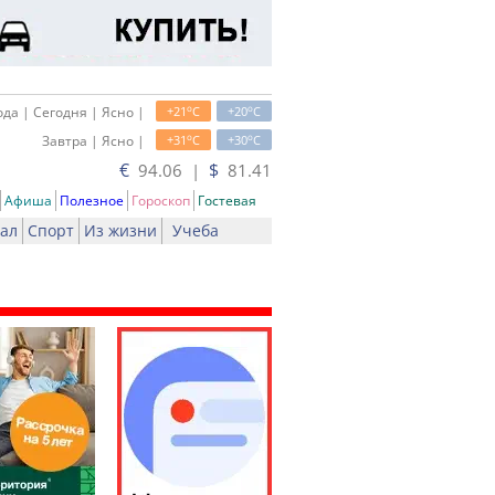
o
o
да | Сегодня | Ясно |
+21
C
+20
C
o
o
Завтра | Ясно |
+31
C
+30
C
€
$
94.06 |
81.41
Афиша
Полезное
Гороскоп
Гостевая
ал
Спорт
Из жизни
Учеба
ть