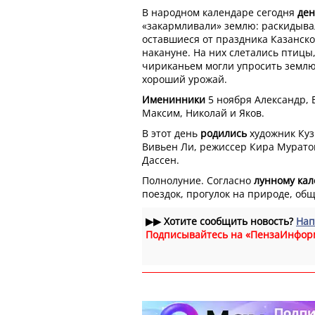
В народном календаре сегодня
ден
«закармливали» землю: раскидывал
оставшиеся от праздника Казанск
накануне. На них слетались птицы
чириканьем могли упросить землю
хороший урожай.
Именинники
5 ноября Александр, 
Максим, Николай и Яков.
В этот день
родились
художник Куз
Вивьен Ли, режиссер Кира Мурато
Дассен.
Полнолуние. Согласно
лунному ка
поездок, прогулок на природе, об
▶▶
Хотите сообщить новость?
Нап
Подписывайтесь на «ПензаИнфор