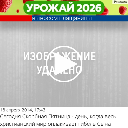
Религия
Религия
В главном соборе Пензы
В главном соборе Пензы
Другие новости по
Погода и курсы
состоялась великая вечерня с
состоялась великая вечерня с
выносом плащаницы
выносом плащаницы
теме
валют в Пензе
18 апреля 2014, 17:43
Сегодня Скорбная Пятница - день, когда весь
христианский мир оплакивает гибель Сына