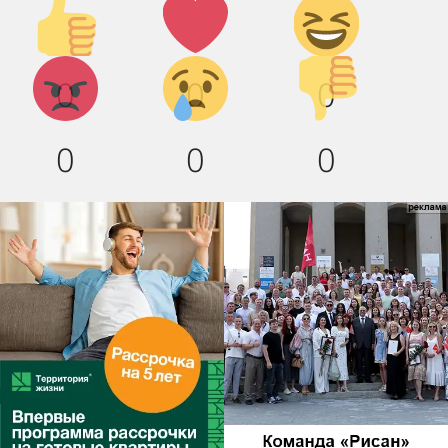
Палец
Лайк!
Дикий
вверх!
смех!
Агрессия!
Грусть
Палец
0
0
0
:(
вниз!
0
0
0