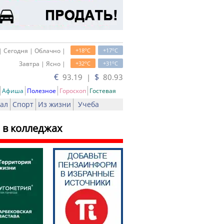
o
o
| Сегодня | Облачно |
+18
C
+17
C
o
o
Завтра | Ясно |
+32
C
+31
C
€
$
93.19 |
80.93
Афиша
Полезное
Гороскоп
Гостевая
ал
Спорт
Из жизни
Учеба
 в колледжах
ь