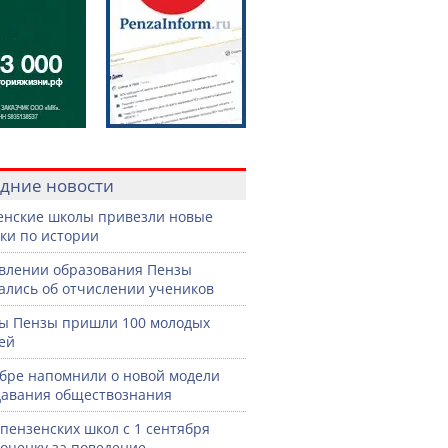
дние новости
енские школы привезли новые
ки по истории
влении образования Пензы
ались об отчислении учеников
ы Пензы пришли 100 молодых
ей
бре напомнили о новой модели
авания обществознания
 пензенских школ с 1 сентября
 оценку за поведение