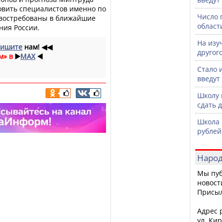
товить специалистов именно по
Число 
 востребованы в ближайшие
област
ния России.
На изу
ишите
нам!
◀◀
другог
м» в
▶️
MAX
◀️
Стало 
введут
Школу 
сдать 
Школа 
рублей
Народ
Мы пуб
новост
Присы
Адрес р
ул. Кир