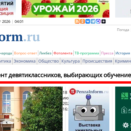
г 2026
|
04:01
Погода 
 народа
Вопрос-ответ
Ликбез
Фотолента
ТВ-программа
Пресса
История
итика
Экономика
Общество
Культура
Происшествия
Кримин
нт девятиклассников, выбирающих обучение
18
Печат
июня
2026,
16:33