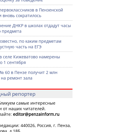
первоклассников в Пензенской
и вновь сократилось
чение ДНКР в школах отдадут часы
о предмета
известно, по каким предметам
 устную часть на ЕГЭ
в селе Кижеватово намерены
до 1 сентября
№ 60 в Пензе получит 2 млн
 на ремонт зала
ный репортер
ликуем самые интересные
и от наших читателей.
лайте:
editor
@penzainform.ru
едакции: 440026, Россия, г. Пенза,
ова, д.18Б.