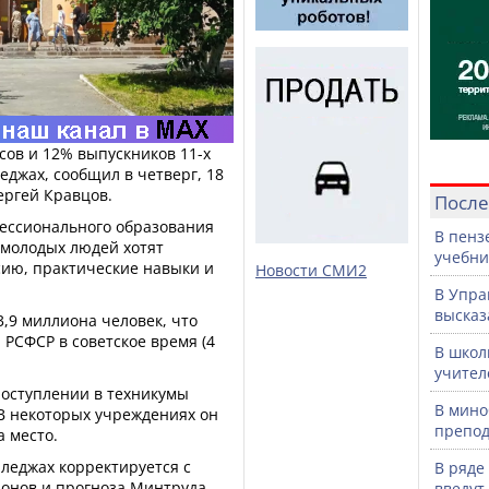
сов и 12% выпускников 11-х
еджах, сообщил в четверг, 18
ргей Кравцов.
После
фессионального образования
В пенз
 молодых людей хотят
учебни
ию, практические навыки и
Новости СМИ2
В Упра
высказ
3,9 миллиона человек, что
 РСФСР в советское время (4
В школ
учител
поступлении в техникумы
В мино
 В некоторых учреждениях он
препод
а место.
леджах корректируется с
В ряде
ионов и прогноза Минтруда
введут