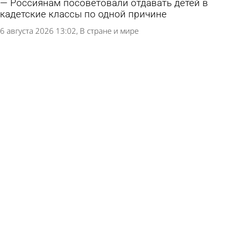
Россиянам посоветовали отдавать детей в
кадетские классы по одной причине
6 августа 2026 13:02
В стране и мире
Школу в Пачелме обязали приобрести
Конституцию и флаг Красного Креста
6 августа 2026 11:09
Учеба
На Шуисте проведут благотворительную
вещевую ярмарку
5 августа 2026 19:01
Общество
В пензенские школы привезли новые учебники
по истории
4 августа 2026 15:45
Учеба