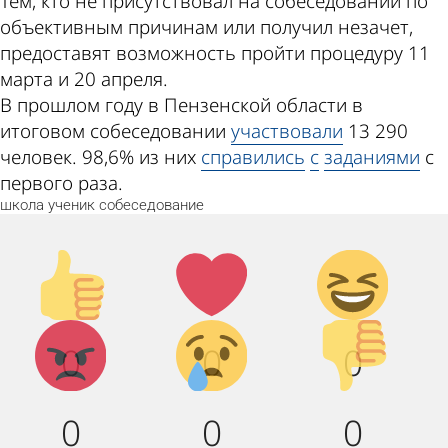
Тем, кто не присутствовал на собеседовании по
объективным причинам или получил незачет,
предоставят возможность пройти процедуру 11
марта и 20 апреля.
В прошлом году в Пензенской области в
итоговом собеседовании
участвовали
13 290
человек. 98,6% из них
справились
с
заданиями
с
первого раза.
школа
ученик
собеседование
Палец
Лайк!
Дикий
вверх!
смех!
Агрессия!
Грусть :
Палец
0
0
0
(
вниз!
0
0
0