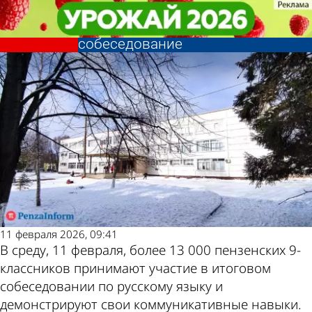
Учеба
Учеба
11 февраля пензенские 9-
11 февраля пензенские 9-
Другие новости по
Погода и курсы
классники проходят итоговое
классники проходят итоговое
собеседование
собеседование
теме
валют в Пензе
11 февраля 2026, 09:41
В среду, 11 февраля, более 13 000 пензенских 9-
классников принимают участие в итоговом
собеседовании по русскому языку и
демонстрируют свои коммуникативные навыки.