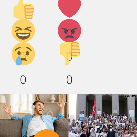
вверх!
Дикий
Агрессия!
0
0
смех!
Грусть :(
Палец
0
0
вниз!
0
0