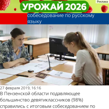
Учеба
Учеба
198 пензенских
198 пензенских
Другие новости
Погода и курсы
девятиклассников не прошли
девятиклассников не прошли
собеседование по русскому
собеседование по русскому
языку
языку
по теме
валют в Пензе
27 февраля 2019, 16:16
В Пензенской области подавляющее
большинство девятиклассников (98%)
справились с итоговым собеседованием по