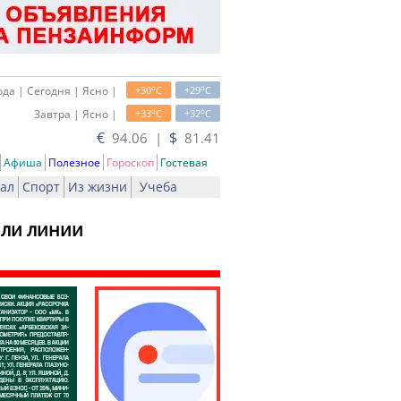
o
o
да | Сегодня | Ясно |
+30
C
+29
C
o
o
Завтра | Ясно |
+33
C
+32
C
€
$
94.06 |
81.41
Афиша
Полезное
Гороскоп
Гостевая
ал
Спорт
Из жизни
Учеба
или линии
ь