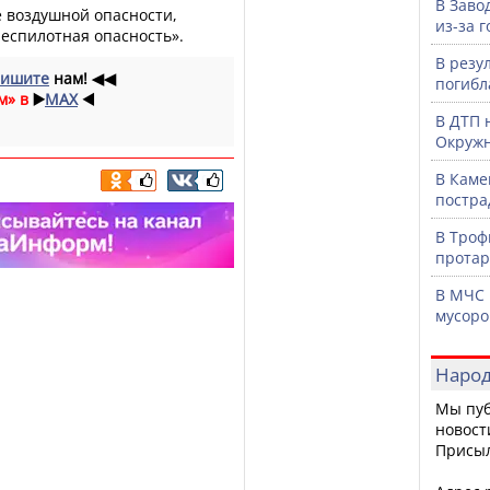
В Заво
ое воздушной опасности,
из-за 
еспилотная опасность».
В резу
ишите
нам!
◀◀
погибл
м» в
▶️
MAX
◀️
В ДТП 
Окружн
В Каме
постра
В Троф
протар
В МЧС 
мусоро
Народ
Мы пуб
новост
Присы