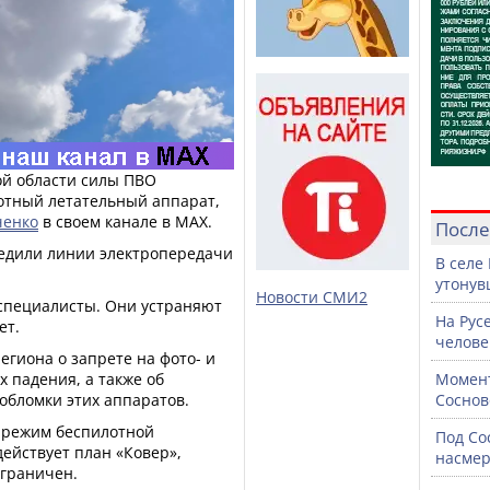
кой области силы ПВО
отный летательный аппарат,
ченко
в своем канале в МАХ.
После
редили линии электропередачи
В селе
утонув
Новости СМИ2
специалисты. Они устраняют
На Рус
ет.
челове
гиона о запрете на фото- и
х падения, а также об
Момент
обломки этих аппаратов.
Соснов
и режим беспилотной
Под Со
действует план «Ковер»,
насмер
ограничен.