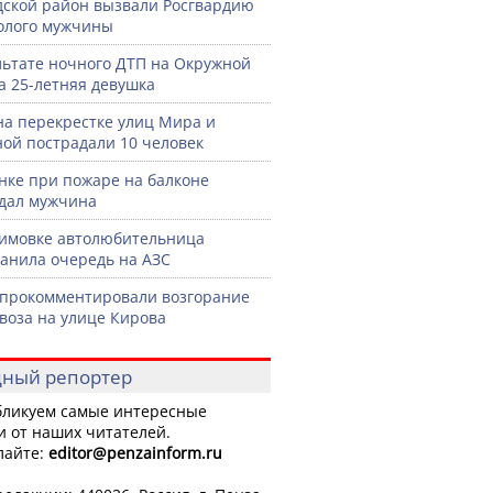
дской район вызвали Росгвардию
голого мужчины
льтате ночного ДТП на Окружной
а 25-летняя девушка
на перекрестке улиц Мира и
ой пострадали 10 человек
нке при пожаре на балконе
дал мужчина
имовке автолюбительница
анила очередь на АЗС
прокомментировали возгорание
воза на улице Кирова
ный репортер
ликуем самые интересные
и от наших читателей.
лайте:
editor
@penzainform.ru