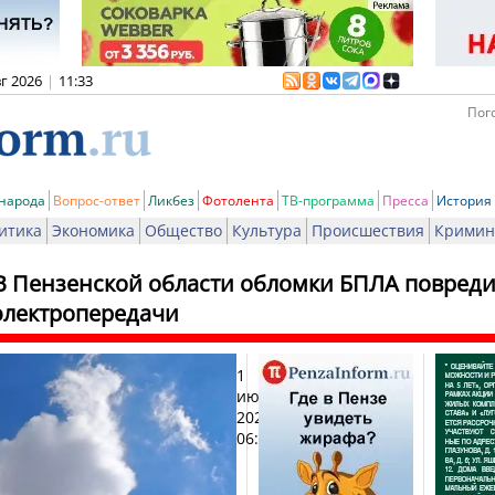
вг 2026
|
11:33
Пого
 народа
Вопрос-ответ
Ликбез
Фотолента
ТВ-программа
Пресса
История
итика
Экономика
Общество
Культура
Происшествия
Кримин
В Пензенской области обломки БПЛА повред
электропередачи
1
Печат
июля
2026,
06:13