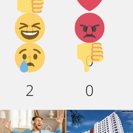
Дикий
Агрессия!
0
0
смех!
Грусть :(
Палец
1
0
вниз!
2
0