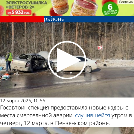
Происшествия
Появились новые кадры с
места трагедии в Пензенском
районе
Происшествия
Появились новые кадры с
места трагедии в Пензенском
Другие
Погода и
районе
новости по
курсы валют
теме
в Пензе
12 марта 2026, 10:56
Госавтоинспекция предоставила новые кадры с
места смертельной аварии,
случившейся
утром в
четверг, 12 марта, в Пензенском районе.