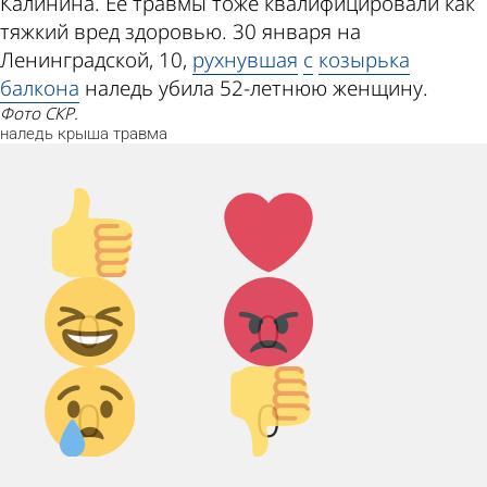
Калинина. Ее травмы тоже квалифицировали как
тяжкий вред здоровью. 30 января на
Ленинградской, 10,
рухнувшая
с
козырька
балкона
наледь убила 52-летнюю женщину.
Фото СКР.
наледь
крыша
травма
Палец
Лайк!
вверх!
Дикий
Агрессия!
0
0
смех!
Грусть :(
Палец
0
0
вниз!