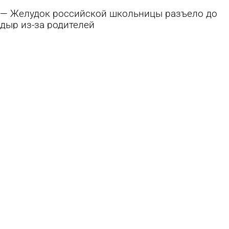
Желудок российской школьницы разъело до
дыр из-за родителей
31 июля 2026 17:27
В стране и мире
Директора УК будут судить за падение наледи
на улице Фрунзе
29 июля 2026 10:35
Криминал
Уголовное дело о падении наледи на
Циолковского передали в суд
24 июля 2026 13:26
Криминал
В Пензе ребенок порезал руку в частном
детском саду