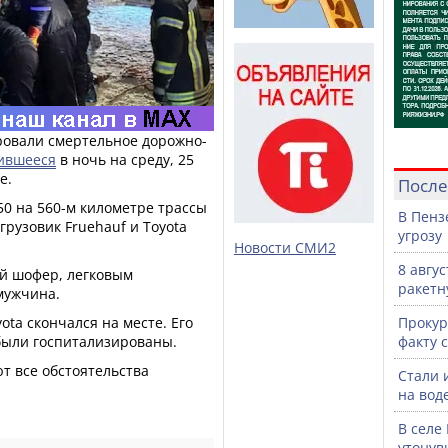
ровали смертельное дорожно-
ившееся
в ночь на среду, 25
е.
После
0 на 560-м километре трассы
В Пенз
грузовик Fruehauf и Toyota
угрозу
Новости СМИ2
8 авгу
ий шофер, легковым
ракетн
мужчина.
ta скончался на месте. Его
Прокур
 были госпитализированы.
факту 
т все обстоятельства
Стали 
на воде
В селе
утонув