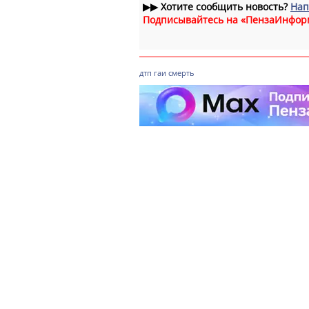
▶▶
Хотите сообщить новость?
Нап
Подписывайтесь на «ПензаИнфор
дтп
гаи
смерть