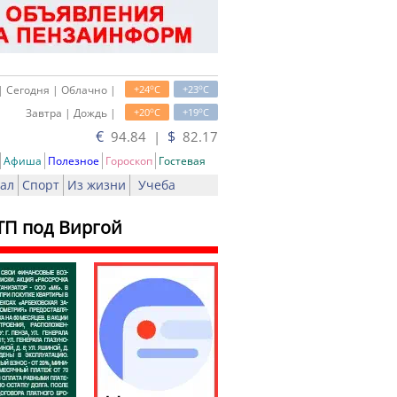
o
o
| Сегодня | Облачно |
+24
C
+23
C
o
o
Завтра | Дождь |
+20
C
+19
C
€
$
94.84 |
82.17
Афиша
Полезное
Гороскоп
Гостевая
ал
Спорт
Из жизни
Учеба
ТП под Виргой
ать