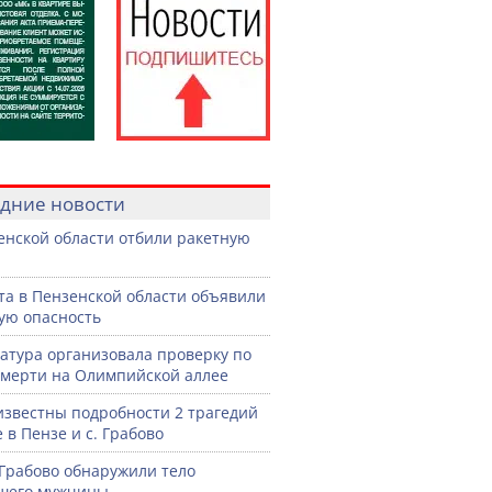
дние новости
енской области отбили ракетную
ста в Пензенской области объявили
ую опасность
атура организовала проверку по
смерти на Олимпийской аллее
известны подробности 2 трагедий
 в Пензе и с. Грабово
 Грабово обнаружили тело
шего мужчины