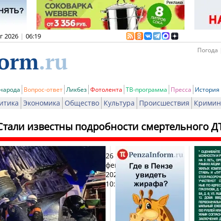
вг 2026
|
06:19
Погода 
 народа
Вопрос-ответ
Ликбез
Фотолента
ТВ-программа
Пресса
История
итика
Экономика
Общество
Культура
Происшествия
Кримин
Стали известны подробности смертельного Д
26
Печ
февраля
2026,
10:02