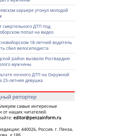
еевском карьере утонул молодой
к
 смертельного ДТП под
оборском попал на видео
сновоборском 18-летний водитель
ть сбил велосипедиста
дской район вызвали Росгвардию
голого мужчины
льтате ночного ДТП на Окружной
а 25-летняя девушка
ный репортер
ликуем самые интересные
и от наших читателей.
лайте:
editor
@penzainform.ru
едакции: 440026, Россия, г. Пенза,
ова, д.18Б.