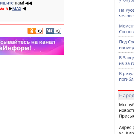
ишите
нам!
◀◀
м» в
▶️
MAX
◀️
На Рус
челове
Момент
Соснов
Под Со
насмер
В Заво
из-за 
В резу
погибл
Народ
Мы пуб
новост
Присы
Адрес р
ул. Кир