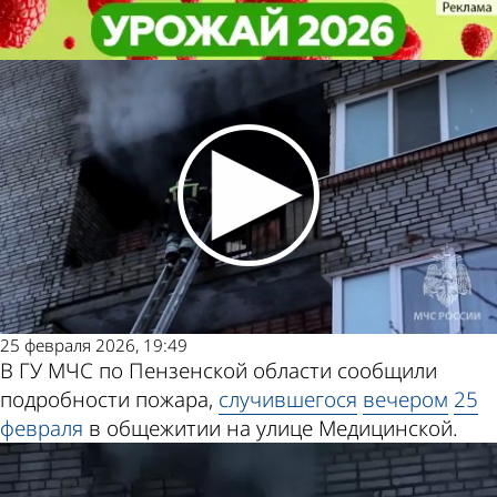
Происшествия
Происшествия
Из пожара на Медицинской
Из пожара на Медицинской
спасли семерых человек
спасли семерых человек
Другие новости
Погода и курсы
по теме
валют в Пензе
25 февраля 2026, 19:49
В ГУ МЧС по Пензенской области сообщили
подробности пожара,
случившегося
вечером
25
февраля
в общежитии на улице Медицинской.