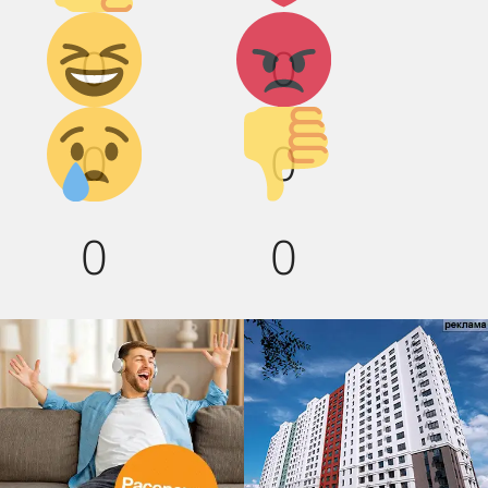
Дикий
Агрессия!
0
0
смех!
Грусть :(
Палец
0
0
вниз!
0
0