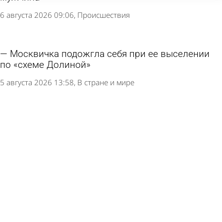
6 августа 2026 09:06
Происшествия
Москвичка подожгла себя при ее выселении
по «схеме Долиной»
5 августа 2026 13:58
В стране и мире
В МЧС прокомментировали возгорание
мусоровоза на улице Кирова
5 августа 2026 09:10
Происшествия
В центре Пензы пламя охватило мусоровоз
5 августа 2026 07:52
Происшествия