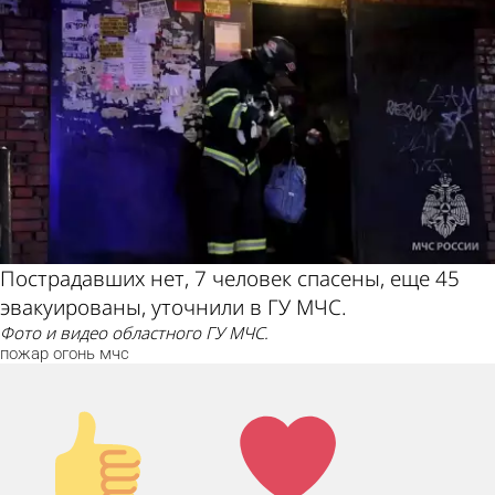
Пострадавших нет, 7 человек спасены, еще 45
эвакуированы, уточнили в ГУ МЧС.
Фото и видео областного ГУ МЧС.
пожар
огонь
мчс
Палец
Лайк!
вверх!