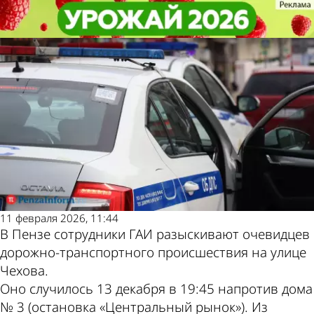
Происшествия
Происшествия
В Пензе ищут водителя, у
В Пензе ищут водителя, у
Другие новости по
Погода и курсы
которого выпала пассажирка
которого выпала пассажирка
теме
валют в Пензе
11 февраля 2026, 11:44
В Пензе сотрудники ГАИ разыскивают очевидцев
дорожно-транспортного происшествия на улице
Чехова.
Оно случилось 13 декабря в 19:45 напротив дома
№ 3 (остановка «Центральный рынок»). Из