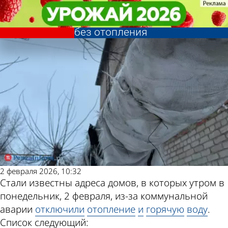
Происшествия
Происшествия
Прорыв на Чкалова:
Прорыв на Чкалова:
Другие новости по
Погода и курсы
опубликован список домов
опубликован список домов
без отопления
без отопления
теме
валют в Пензе
2 февраля 2026, 10:32
Стали известны адреса домов, в которых утром в
понедельник, 2 февраля, из-за коммунальной
аварии
отключили
отопление
и
горячую
воду
.
Список следующий: