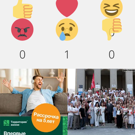
Палец
Лайк!
Дикий
вверх!
смех!
Агрессия!
Грусть :(
Палец
0
0
0
вниз!
0
1
0