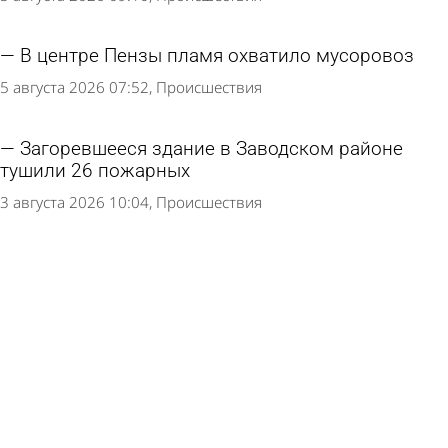
В центре Пензы пламя охватило мусоровоз
5 августа 2026 07:52
Происшествия
Загоревшееся здание в Заводском районе
тушили 26 пожарных
3 августа 2026 10:04
Происшествия
Ким заявила об успешном отражении атак на
склады Wildberries
1 августа 2026 09:31
В стране и мире
При пожаре на проспекте Победы в Пензе
пострадала женщина
1 августа 2026 08:50
Происшествия