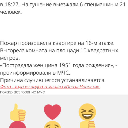
в 18:27. На тушение выезжали 6 спецмашин и 21
человек.
ad
Пожар произошел в квартире на 16-м этаже.
Выгорела комната на площади 10 квадратных
метров.
«Пострадала женщина 1951 года рождения», -
проинформировали в МЧС.
Причина случившегося устанавливается.
Фото - кадр из видео тг-канала «Пенза Новости».
пожар
возгорание
мчс
Палец
Лайк!
Дикий
вверх!
смех!
Агрессия!
Грусть
Палец