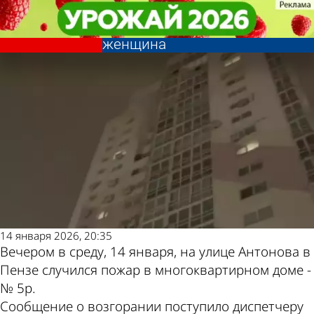
Происшествия
Происшествия
При пожаре на улице
При пожаре на улице
Другие новости по
Погода и курсы валют
Антонова в Пензе пострадала
Антонова в Пензе пострадала
женщина
женщина
теме
в Пензе
14 января 2026, 20:35
Вечером в среду, 14 января, на улице Антонова в
Пензе случился пожар в многоквартирном доме -
№ 5р.
Сообщение о возгорании поступило диспетчеру