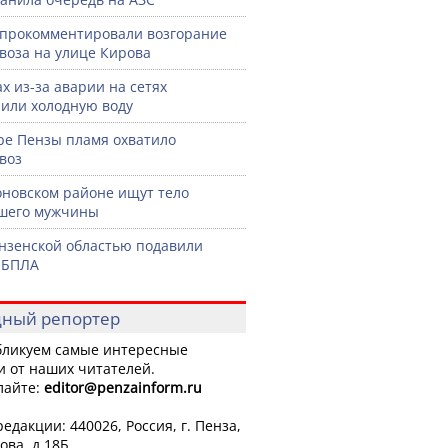
прокомментировали возгорание
воза на улице Кирова
ах из-за аварии на сетях
или холодную воду
ре Пензы пламя охватило
воз
оновском районе ищут тело
шего мужчины
нзенской областью подавили
 БПЛА
ный репортер
ликуем самые интересные
и от наших читателей.
лайте:
editor
@penzainform.ru
едакции: 440026, Россия, г. Пенза,
ова, д.18Б.