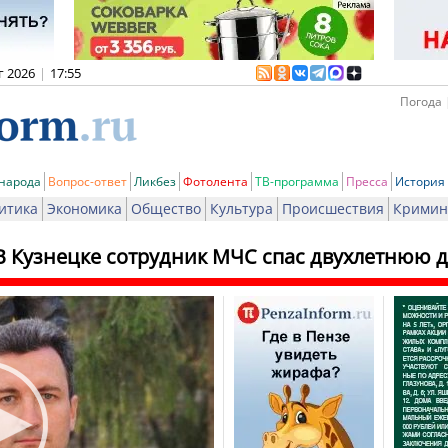
г 2026
|
17:55
Погода 
 народа
Вопрос-ответ
Ликбез
Фотолента
ТВ-программа
Пресса
История
итика
Экономика
Общество
Культура
Происшествия
Кримин
В Кузнецке сотрудник МЧС спас двухлетнюю д