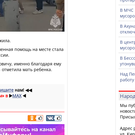
В МЧС 
мусоро
В Ахун
отключ
жила.
В цент
мусоро
менная помощь на месте стала
сии.
В Бесс
овичу, именно благодаря ему
утонув
- отметила мать ребенка.
Над Пе
работу
ишите
нам!
◀◀
Народ
м» в
▶️
MAX
◀️
Мы пуб
новост
Присы
Адрес р
ул. Кир