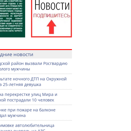
дние новости
дской район вызвали Росгвардию
голого мужчины
льтате ночного ДТП на Окружной
а 25-летняя девушка
на перекрестке улиц Мира и
ой пострадали 10 человек
нке при пожаре на балконе
дал мужчина
имовке автолюбительница
анила очередь на АЗС