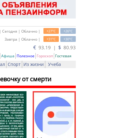
o
o
| Сегодня | Облачно |
+27
C
+26
C
o
o
Завтра | Облачно |
+31
C
+30
C
€
$
93.19 |
80.93
Афиша
Полезное
Гороскоп
Гостевая
ал
Спорт
Из жизни
Учеба
евочку от смерти