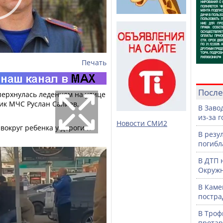
Печать
После
перхнулась леденцом на улице
ник МЧС Руслан Салиев,
В Заво
из-за 
Новости СМИ2
округ ребенка у дороги и
В резу
погибл
В ДТП 
Окружн
В Каме
постра
В Троф
протар