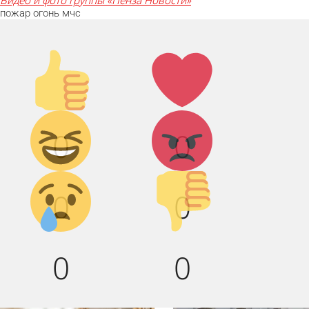
пожар
огонь
мчс
Палец
Лайк!
вверх!
Дикий
Агрессия!
0
0
смех!
Грусть :(
Палец
0
0
вниз!
0
0