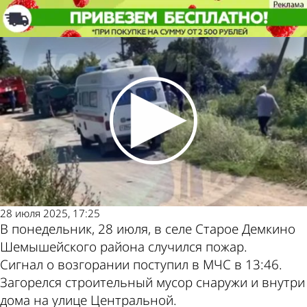
Происшествия
В селе Старое Демкино пожар
уничтожил постройку
Происшествия
В селе Старое Демкино пожар
уничтожил постройку
Другие
Погода и курсы
новости по
валют в Пензе
теме
28 июля 2025, 17:25
В понедельник, 28 июля, в селе Старое Демкино
Шемышейского района случился пожар.
Сигнал о возгорании поступил в МЧС в 13:46.
Загорелся строительный мусор снаружи и внутри
дома на улице Центральной.