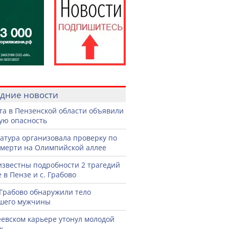
дние новости
ста в Пензенской области объявили
ую опасность
атура организовала проверку по
смерти на Олимпийской аллее
известны подробности 2 трагедий
 в Пензе и с. Грабово
 Грабово обнаружили тело
шего мужчины
еевском карьере утонул молодой
к