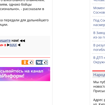
ниям, однако бойцы
Момент
ионально», - рассказали в
Соснов
ка передали для дальнейшего
Под Со
иции.
насмер
В Заво
из-за 
ишите
нам!
◀◀
м» в
▶️
MAX
◀️
В резу
погибл
В ДТП 
Окружн
Народ
Мы пуб
новост
Присы
Адрес р
ул. Кир