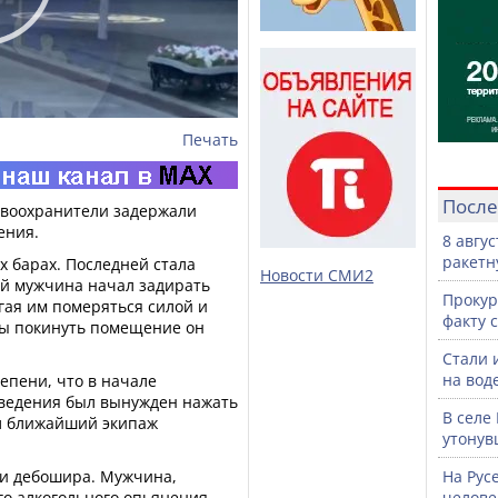
Печать
После
равоохранители задержали
ения.
8 авгу
ракетн
 барах. Последней стала
Новости СМИ2
ый мужчина начал задирать
Прокур
гая им померяться силой и
факту 
бы покинуть помещение он
Стали 
на воде
епени, что в начале
аведения был вынужден нажать
В селе
л ближайший экипаж
утонув
и дебошира. Мужчина,
На Рус
о алкогольного опьянения,
челове