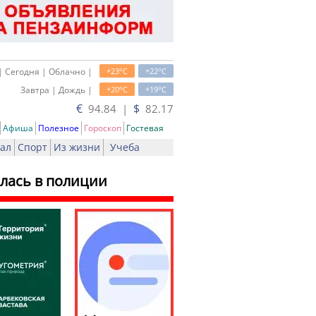
o
o
| Сегодня | Облачно |
+23
C
+22
C
o
o
Завтра | Дождь |
+20
C
+19
C
€
$
94.84 |
82.17
Афиша
Полезное
Гороскоп
Гостевая
ал
Спорт
Из жизни
Учеба
лась в полиции