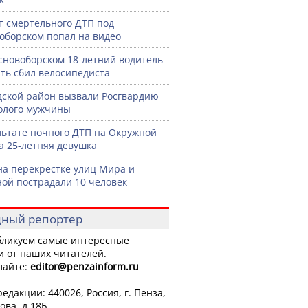
 смертельного ДТП под
оборском попал на видео
сновоборском 18-летний водитель
ть сбил велосипедиста
дской район вызвали Росгвардию
голого мужчины
льтате ночного ДТП на Окружной
а 25-летняя девушка
на перекрестке улиц Мира и
ой пострадали 10 человек
ный репортер
ликуем самые интересные
и от наших читателей.
лайте:
editor
@penzainform.ru
едакции: 440026, Россия, г. Пенза,
ова, д.18Б.