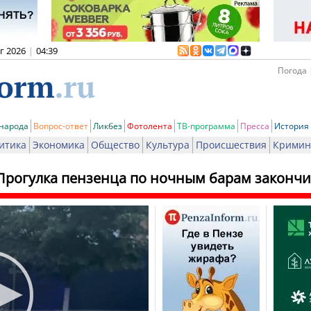
вг 2026
|
04:39
Погода 
 народа
Вопрос-ответ
Ликбез
Фотолента
ТВ-программа
Пресса
История
итика
Экономика
Общество
Культура
Происшествия
Кримин
Прогулка пензенца по ночным барам закончи